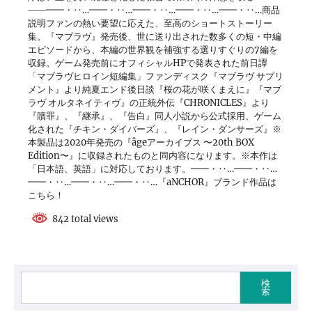
――━━・‥…━━・‥…━━・‥…━━・‥…━━・‥…商品
説明ファンの熱い要望に応えた、至高のショートストーリー
集。『マブラヴ』発売後、世に送り出された数多くの短・中編
エピソードから、本編の世界観を補強する選りすぐりの7編を
収録。ゲーム発売前にオフィシャルHPで発表された前日譚
「マブラヴヒロイン短編集」ファンディスク『マブラヴ サプリ
メント』より純夏エンド後日談『桜の花が咲くまえに』『マブ
ラヴ オルタネイティヴ』の正統外伝『CHRONICLES』より
『贖罪』、『継承』、『告白』同人小説から公式採用、ゲーム
化された『チキン・ダイバーズ』、『レイン・ダンサーズ』※
本製品は2020年発売の『âgeアーカイブス 〜20th BOX
Edition〜』に収録されたものと同内容になります。※本作は
「日本語、英語」に対応しております。━━・‥…━━・‥…
━━・‥…━━・‥…━━・‥…『aNCHOR』ブランド作品は
こちら！
842 total views
検
索