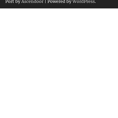
ー
Port by
Ascendoor
| Powered by
WordPress
.