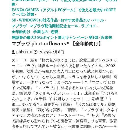
象
FANZA GAMES（アダルトPCゲーム）で使える最大90％OFF
クーポン対象
SF
WINDOWS10対応作品
おすすめ作品207
バトル
マブラヴ
マブラヴ配信開始記念セール
ラブコメ
全年齢向け
学園もの
恋愛
感謝祭の最大20%ポイント還元キャンペーン 第1弾
近未来
マブラヴ photonflowers＊【全年齢向け】
phi72110
2025年2月8日
ストーリー紹介『桜の花が咲くまえに』恋愛王道アドベンチャ
ー『マブラヴ』純夏ルートのその後を描いたタイトル。2002
年初頭。幼馴染から晴れて恋人同士になった武と純夏だった
が、つまらないことから大喧嘩、クラスを巻き込む大騒動に発
展する。一体どうなってしまうのか ――！？『マブラヴ ヒロ
イン短編集』『マブラヴ』に登場するヒロインたちの短編物
語。鑑 純夏『タケルちゃんといっしょ！』珠瀬壬姫『たけるさ
んのしっぽ』榊 千鶴『白銀君ちょっとッ！！』彩峰 慧『白
銀……食べてる？』御剣冥夜（前編）『其の名はタケル』御剣
冥夜（後編）『我が名は冥夜』『贖罪』『マブラヴ オルタネイ
ティヴ』の流れを汲むアナザーストーリー。““狂犬””の異名
で訓練兵から恐れられている鬼教官・神宮司まりも軍曹。教育
者を目指して学んでいた彼女が、何故軍に志願したのか――そ