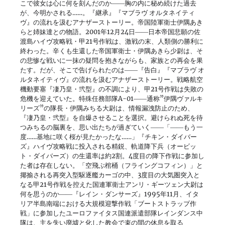
こで彼女は心に何を刻んだのか――胸の内に秘め続けた過去
が、今明かされる……。『継承』『マブラヴ オルタネイティ
ヴ』の流れを汲むアナザーストーリー。帝国陸軍衛士伊隅あき
らと姉妹達との物語。2001年12月24日――日本帝国悲願の佐
渡島ハイヴ攻略戦・甲21号作戦は、激戦の末、人類側の勝利に
終わった。辛くも生還した帝国軍衛士・伊隅あきら少尉は、そ
の悲惨な戦いに一抹の疑問を抱きながらも、家族との再会を果
たす。だが、そこで告げられたのは――『告白』『マブラヴ オ
ルタネイティヴ』の流れを汲むアナザーストーリー。戦略航空
機動要塞『凄乃皇・弐型』の不調により、甲21号作戦は失敗の
危機を迎えていた。特殊任務部隊A-01――通称”伊隅ヴァルキ
リーズ”の隊長・伊隅みちる大尉は、情報漏洩防止のため、
『凄乃皇・弐型』を自爆させることを選択。避けられぬ死を待
つみちるの脳裏を、思い出たちが過ぎていく――「――もう一
度……基地に咲く桜が見たかったな……」『チキン・ダイバー
ズ』ハイヴ攻略戦に投入される精鋭、軌道降下兵（オービッ
ト・ダイバーズ）の生還率は約2割。4度目の降下作戦に参加し
た者は存在しない。「空飛ぶ棺桶（フライングコフィン）」と
揶揄される再突入型駆逐艦カーゴの中、3度目の大気圏突入と
なる甲21号作戦を控えた国連軍衛士アンリ・ギーツェン大尉は
何を思うのか――『レイン・ダンサーズ』1995年11月、イタ
リア半島南端における大規模迎撃作戦「ブートストラップ作
戦」に参加したユーロファイタス国連派遣部隊レインダンス中
隊は、主を失い廃墟と化した教会で束の間の休息を取る