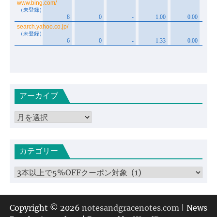
アーカイブ
ア
ー
カ
カテゴリー
イ
ブ
カ
テ
ゴ
リ
Copyright © 2026
notesandgracenotes.com
| News