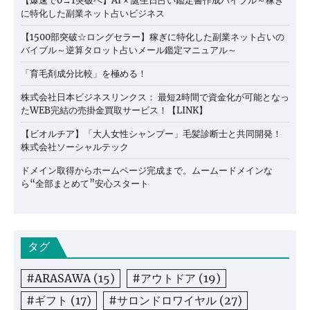
【爆速で0→1突破へ】AI × 誕生日占い鑑定書作成バイブル～稼ぎ
に特化した副業ネット占いビジネス
【1500部突破☆ロングセラー】稼ぎに特化した副業ネット占いの
バイブル～逆算タロット占いメール鑑定マニュアル～
「育毛剤成分比較」を極める！
株式会社日本ビジネスリンクス： 最短2時間で資金化が可能となっ
たWEB完結の売掛金買取サービス！【LINK】
【ビオルチア】「大人女性シャンプー」毛髪診断士と共同開発！
株式会社ソーシャルテック
ドメイン取得からホームページ完成まで。ムームードメインな
ら“全部まとめて”安心スタート
タグ
#ARASAWA
(15)
#アウトドア
(19)
#ギフト
(17)
#サロンドロワイヤル
(27)