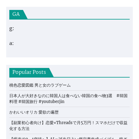
GA
g:
a:
Popular Posts
桃色恋愛図鑑 男と女のラブゲーム
日本人が大好きなのに韓国人は食べない韓国の食べ物3選 #韓国
料理 #韓国旅行 #youtuberjin
かわいいオリカ 愛欲の遍歴
【副業初心者向け】恋愛×Threadsで月5万円！スマホだけで収益
化する方法