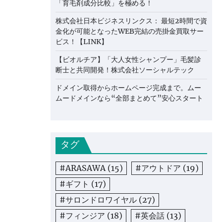
「育毛剤成分比較」を極める！
株式会社日本ビジネスリンクス： 最短2時間で資
金化が可能となったWEB完結の売掛金買取サー
ビス！【LINK】
【ビオルチア】「大人女性シャンプー」毛髪診
断士と共同開発！株式会社ソーシャルテック
ドメイン取得からホームページ完成まで。ムー
ムードメインなら“全部まとめて”安心スタート
タグ
#ARASAWA
(15)
#アウトドア
(19)
#ギフト
(17)
#サロンドロワイヤル
(27)
#フィンジア
(18)
#英会話
(13)