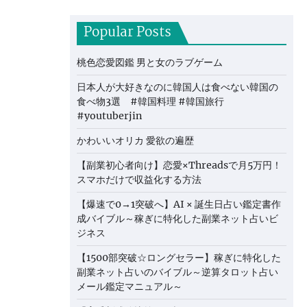
Popular Posts
桃色恋愛図鑑 男と女のラブゲーム
日本人が大好きなのに韓国人は食べない韓国の
食べ物3選 #韓国料理 #韓国旅行
#youtuberjin
かわいいオリカ 愛欲の遍歴
【副業初心者向け】恋愛×Threadsで月5万円！
スマホだけで収益化する方法
【爆速で0→1突破へ】AI × 誕生日占い鑑定書作
成バイブル～稼ぎに特化した副業ネット占いビ
ジネス
【1500部突破☆ロングセラー】稼ぎに特化した
副業ネット占いのバイブル～逆算タロット占い
メール鑑定マニュアル～