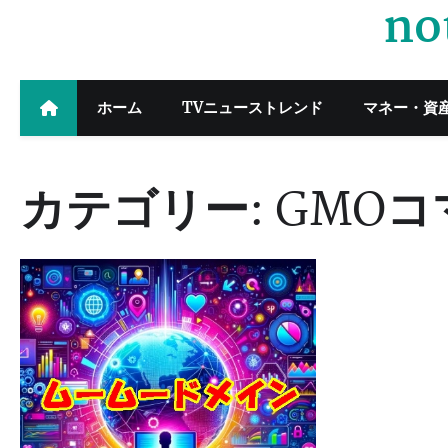
no
Skip
to
content
ホーム
TVニューストレンド
マネー・資
カテゴリー:
GMOコ