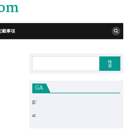
com
記載事項
検
索
GA
g:
a: