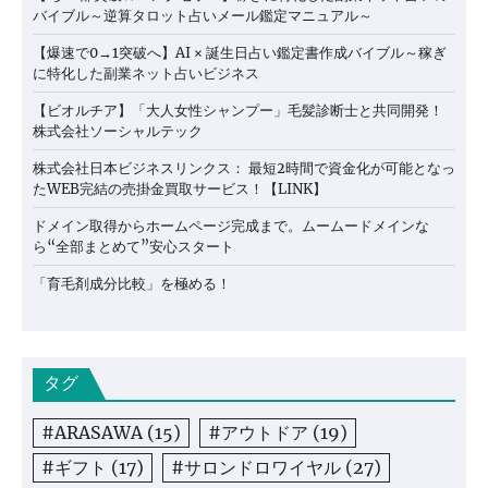
バイブル～逆算タロット占いメール鑑定マニュアル～
【爆速で0→1突破へ】AI × 誕生日占い鑑定書作成バイブル～稼ぎ
に特化した副業ネット占いビジネス
【ビオルチア】「大人女性シャンプー」毛髪診断士と共同開発！
株式会社ソーシャルテック
株式会社日本ビジネスリンクス： 最短2時間で資金化が可能となっ
たWEB完結の売掛金買取サービス！【LINK】
ドメイン取得からホームページ完成まで。ムームードメインな
ら“全部まとめて”安心スタート
「育毛剤成分比較」を極める！
タグ
#ARASAWA
(15)
#アウトドア
(19)
#ギフト
(17)
#サロンドロワイヤル
(27)