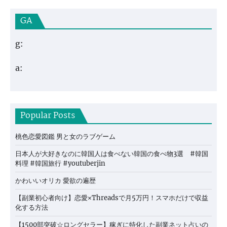
GA
g:
a:
Popular Posts
桃色恋愛図鑑 男と女のラブゲーム
日本人が大好きなのに韓国人は食べない韓国の食べ物3選 #韓国
料理 #韓国旅行 #youtuberjin
かわいいオリカ 愛欲の遍歴
【副業初心者向け】恋愛×Threadsで月5万円！スマホだけで収益
化する方法
【1500部突破☆ロングセラー】稼ぎに特化した副業ネット占いの