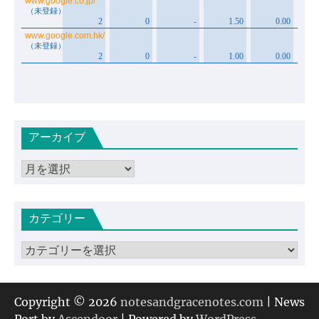
アーカイブ
ア
ー
カ
カテゴリー
イ
ブ
カ
テ
ゴ
リ
Copyright © 2026
notesandgracenotes.com
| News
ー