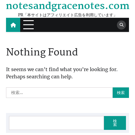
notesandgracenotes.com
Skip
to
PR「本サイトはアフィリエイト広告を利用しています」
content
Nothing Found
It seems we can’t find what you’re looking for.
Perhaps searching can help.
検
索:
検
索