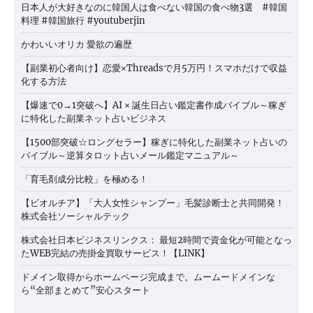
日本人が大好きなのに韓国人は食べない韓国の食べ物3選 #韓国
料理 #韓国旅行 #youtuberjin
かわいいオリカ 愛欲の遍歴
【副業初心者向け】恋愛×Threadsで月5万円！スマホだけで収益
化する方法
【爆速で0→1突破へ】AI × 誕生日占い鑑定書作成バイブル～稼ぎ
に特化した副業ネット占いビジネス
【1500部突破☆ロングセラー】稼ぎに特化した副業ネット占いの
バイブル～逆算タロット占いメール鑑定マニュアル～
「育毛剤成分比較」を極める！
【ビオルチア】「大人女性シャンプー」毛髪診断士と共同開発！
株式会社ソーシャルテック
株式会社日本ビジネスリンクス： 最短2時間で資金化が可能となっ
たWEB完結の売掛金買取サービス！【LINK】
ドメイン取得からホームページ完成まで。ムームードメインな
ら“全部まとめて”安心スタート