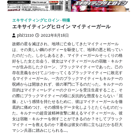
エキサイティングヒロイン
特撮
エキサイティングヒロイン マイティーガール
phi72110
2022年8月18日
故郷の星を滅ぼされ、地球に亡命してきたマイティーガール
は、その美しい鋼のボディーを駆使して、地球の悪と戦ってい
たのだった。しかしあるとき、マイティーガールそっくりの格
好をした女と出会う。彼女はマイティーガールの宿敵・キルナ
ーが生み出したクローン、ブラックマイティーであった。己の
存在意義をかけてぶつかってくるブラックマイティーに敗北す
るマイティーガール。一方のブラックマイティーもキルナーの
呪縛からは開放されず、彼の軍門に下るのだった。キルナーの
目的はマイティーレディーのクローンを受注生産すること。そ
の際にブラックマイティーの様に反抗的な態度をとらない「屈
服」という感情を持たせるために、彼はマイティーガールを徹
底的に痛めつけ、その感情をデータ化しようとたくらむのだっ
た。キルナーの超音波精神攻撃に耐えるマイティーガール。彼
女は宿敵・キルナーを倒すことができるのか？そしてブラック
マイティーを救えるのか？運命は彼女の前に立ちはだかる巨大
マシン兵器に踏みにじられる…。