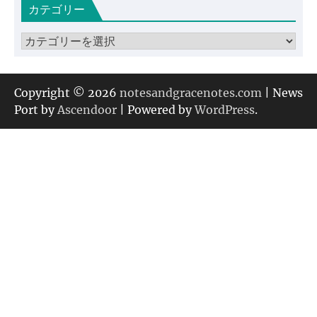
カテゴリー
イ
ブ
カ
テ
ゴ
リ
Copyright © 2026
notesandgracenotes.com
| News
ー
Port by
Ascendoor
| Powered by
WordPress
.