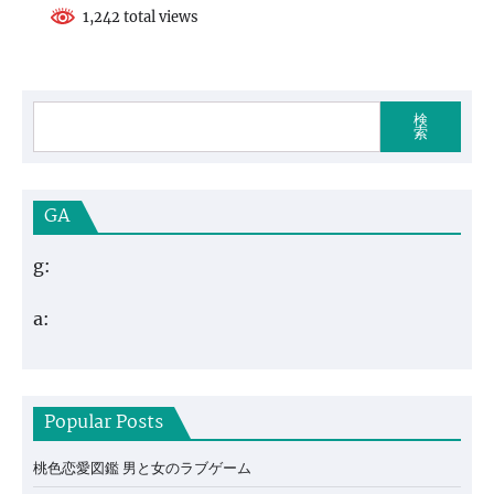
1,242 total views
検
索
GA
g:
a:
Popular Posts
桃色恋愛図鑑 男と女のラブゲーム