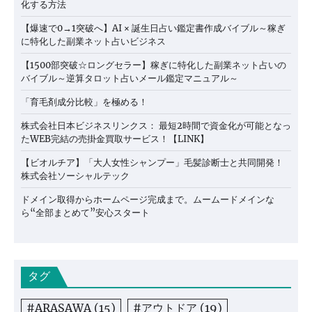
化する方法
【爆速で0→1突破へ】AI × 誕生日占い鑑定書作成バイブル～稼ぎ
に特化した副業ネット占いビジネス
【1500部突破☆ロングセラー】稼ぎに特化した副業ネット占いの
バイブル～逆算タロット占いメール鑑定マニュアル～
「育毛剤成分比較」を極める！
株式会社日本ビジネスリンクス： 最短2時間で資金化が可能となっ
たWEB完結の売掛金買取サービス！【LINK】
【ビオルチア】「大人女性シャンプー」毛髪診断士と共同開発！
株式会社ソーシャルテック
ドメイン取得からホームページ完成まで。ムームードメインな
ら“全部まとめて”安心スタート
タグ
#ARASAWA
(15)
#アウトドア
(19)