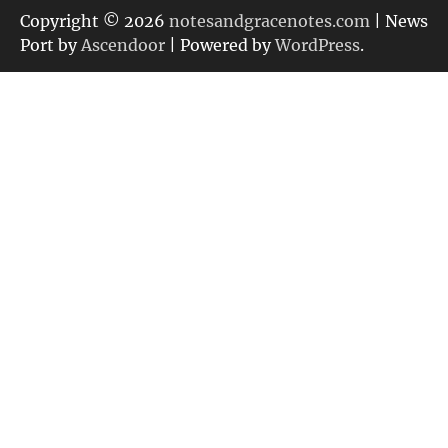
リ
Copyright © 2026
notesandgracenotes.com
| News
ー
Port by
Ascendoor
| Powered by
WordPress
.