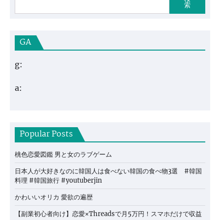
索
GA
g:
a:
Popular Posts
桃色恋愛図鑑 男と女のラブゲーム
日本人が大好きなのに韓国人は食べない韓国の食べ物3選 #韓国
料理 #韓国旅行 #youtuberjin
かわいいオリカ 愛欲の遍歴
【副業初心者向け】恋愛×Threadsで月5万円！スマホだけで収益