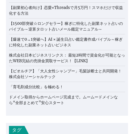
【副業初心者向け】恋愛×Threadsで月5万円！スマホだけで収益
化する方法
【1500部突破☆ロングセラー】稼ぎに特化した副業ネット占いの
バイブル～逆算タロット占いメール鑑定マニュアル～
【爆速で0→1突破へ】AI × 誕生日占い鑑定書作成バイブル～稼ぎ
に特化した副業ネット占いビジネス
株式会社日本ビジネスリンクス： 最短2時間で資金化が可能となっ
たWEB完結の売掛金買取サービス！【LINK】
【ビオルチア】「大人女性シャンプー」毛髪診断士と共同開発！
株式会社ソーシャルテック
「育毛剤成分比較」を極める！
ドメイン取得からホームページ完成まで。ムームードメインな
ら“全部まとめて”安心スタート
タグ