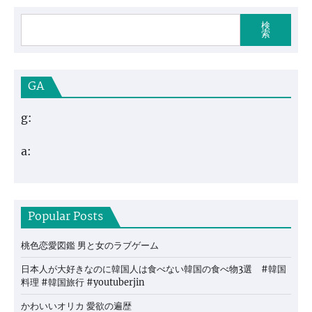
検
索
GA
g:
a:
Popular Posts
桃色恋愛図鑑 男と女のラブゲーム
日本人が大好きなのに韓国人は食べない韓国の食べ物3選 #韓国
料理 #韓国旅行 #youtuberjin
かわいいオリカ 愛欲の遍歴