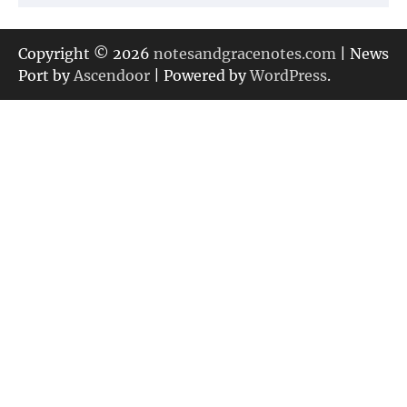
テ
ゴ
リ
Copyright © 2026
notesandgracenotes.com
| News
ー
Port by
Ascendoor
| Powered by
WordPress
.