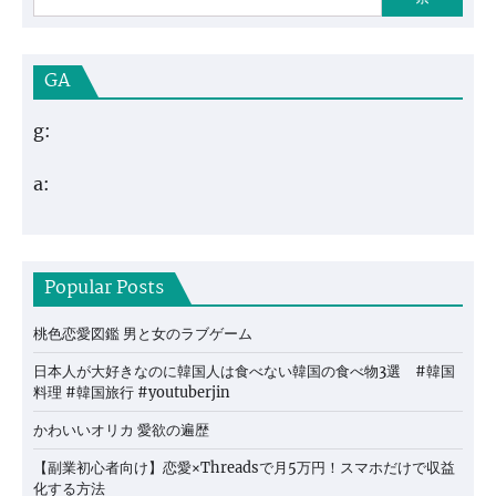
GA
g:
a:
Popular Posts
桃色恋愛図鑑 男と女のラブゲーム
日本人が大好きなのに韓国人は食べない韓国の食べ物3選 #韓国
料理 #韓国旅行 #youtuberjin
かわいいオリカ 愛欲の遍歴
【副業初心者向け】恋愛×Threadsで月5万円！スマホだけで収益
化する方法