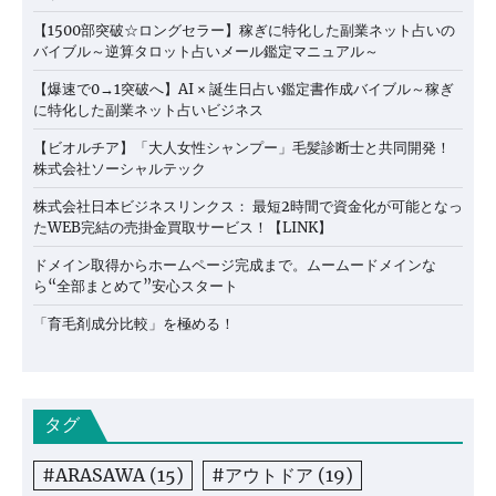
【1500部突破☆ロングセラー】稼ぎに特化した副業ネット占いの
バイブル～逆算タロット占いメール鑑定マニュアル～
【爆速で0→1突破へ】AI × 誕生日占い鑑定書作成バイブル～稼ぎ
に特化した副業ネット占いビジネス
【ビオルチア】「大人女性シャンプー」毛髪診断士と共同開発！
株式会社ソーシャルテック
株式会社日本ビジネスリンクス： 最短2時間で資金化が可能となっ
たWEB完結の売掛金買取サービス！【LINK】
ドメイン取得からホームページ完成まで。ムームードメインな
ら“全部まとめて”安心スタート
「育毛剤成分比較」を極める！
タグ
#ARASAWA
(15)
#アウトドア
(19)