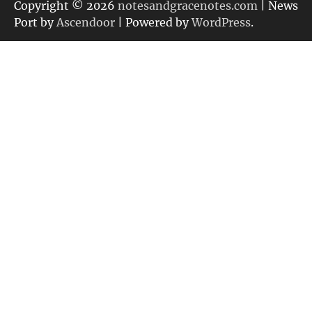
リ
Copyright © 2026
notesandgracenotes.com
| News
ー
Port by
Ascendoor
| Powered by
WordPress
.