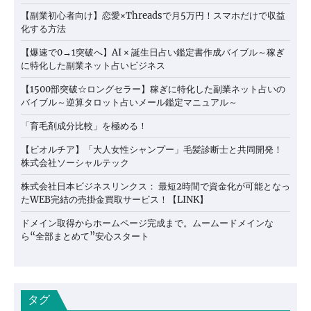
【副業初心者向け】恋愛×Threadsで月5万円！スマホだけで収益
化する方法
【爆速で0→1突破へ】AI × 誕生日占い鑑定書作成バイブル～稼ぎ
に特化した副業ネット占いビジネス
【1500部突破☆ロングセラー】稼ぎに特化した副業ネット占いの
バイブル～逆算タロット占いメール鑑定マニュアル～
「育毛剤成分比較」を極める！
【ビオルチア】「大人女性シャンプー」毛髪診断士と共同開発！
株式会社ソーシャルテック
株式会社日本ビジネスリンクス： 最短2時間で資金化が可能となっ
たWEB完結の売掛金買取サービス！【LINK】
ドメイン取得からホームページ完成まで。ムームードメインな
ら“全部まとめて”安心スタート
タグ