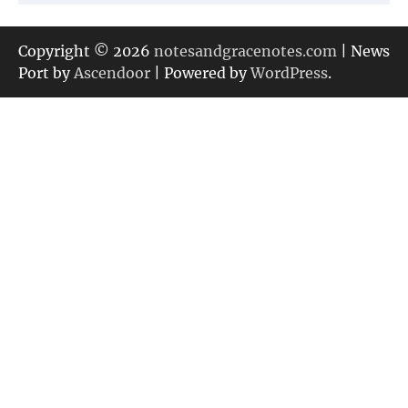
テ
ゴ
リ
Copyright © 2026
notesandgracenotes.com
| News
ー
Port by
Ascendoor
| Powered by
WordPress
.