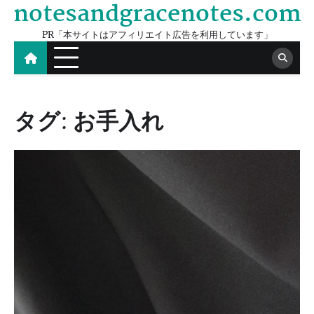
notesandgracenotes.com
Skip
to
PR「本サイトはアフィリエイト広告を利用しています」
content
タグ:
お手入れ