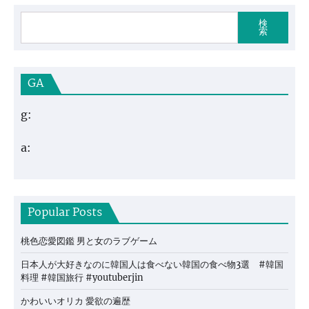
検
索
GA
g:
a:
Popular Posts
桃色恋愛図鑑 男と女のラブゲーム
日本人が大好きなのに韓国人は食べない韓国の食べ物3選 #韓国
料理 #韓国旅行 #youtuberjin
かわいいオリカ 愛欲の遍歴