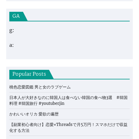
GA
g:
a:
Popular Posts
桃色恋愛図鑑 男と女のラブゲーム
日本人が大好きなのに韓国人は食べない韓国の食べ物3選 #韓国
料理 #韓国旅行 #youtuberjin
かわいいオリカ 愛欲の遍歴
【副業初心者向け】恋愛×Threadsで月5万円！スマホだけで収益
化する方法