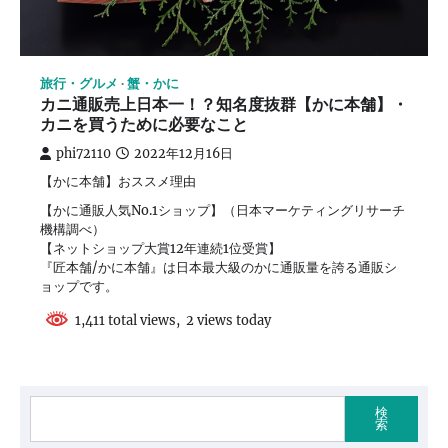
旅行・グルメ
蟹・かに
カニ通販売上日本一！？知名度抜群【かに本舗】・
カニを買うために必要なこと
phi72110
2022年12月16日
【かに本舗】おススメ理由
【かに通販人気No.1ショップ】（日本マーケティングリサーチ
機構調べ）
【ネットショップ大賞12年連続1位受賞】
『匠本舗/かに本舗』は日本最大級のかに通販量を誇る通販シ
ョップです。
1,411 total views, 2 views today
検
索