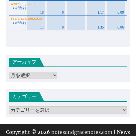
アーカイブ
ア
ー
カ
カテゴリー
イ
ブ
カ
テ
ゴ
リ
Copyright © 2026
notesandgracenotes.com
| News