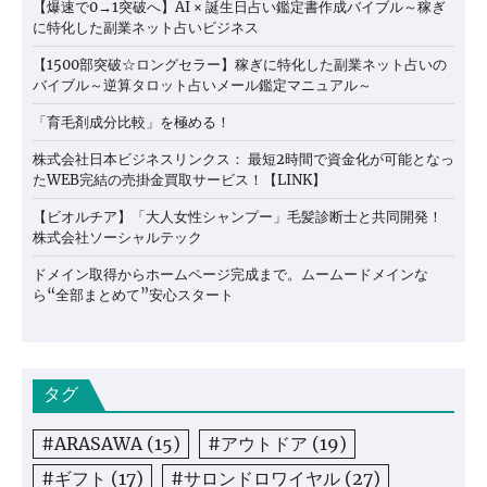
【爆速で0→1突破へ】AI × 誕生日占い鑑定書作成バイブル～稼ぎ
に特化した副業ネット占いビジネス
【1500部突破☆ロングセラー】稼ぎに特化した副業ネット占いの
バイブル～逆算タロット占いメール鑑定マニュアル～
「育毛剤成分比較」を極める！
株式会社日本ビジネスリンクス： 最短2時間で資金化が可能となっ
たWEB完結の売掛金買取サービス！【LINK】
【ビオルチア】「大人女性シャンプー」毛髪診断士と共同開発！
株式会社ソーシャルテック
ドメイン取得からホームページ完成まで。ムームードメインな
ら“全部まとめて”安心スタート
タグ
#ARASAWA
(15)
#アウトドア
(19)
#ギフト
(17)
#サロンドロワイヤル
(27)