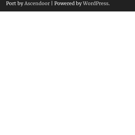
ー
Port by
Ascendoor
| Powered by
WordPress
.