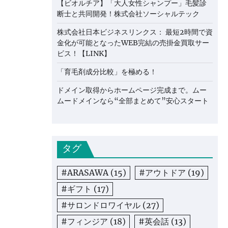
【ビオルチア】「大人女性シャンプー」毛髪診
断士と共同開発！株式会社ソーシャルテック
株式会社日本ビジネスリンクス： 最短2時間で資
金化が可能となったWEB完結の売掛金買取サー
ビス！【LINK】
「育毛剤成分比較」を極める！
ドメイン取得からホームページ完成まで。ムー
ムードメインなら“全部まとめて”安心スタート
タグ
#ARASAWA
(15)
#アウトドア
(19)
#ギフト
(17)
#サロンドロワイヤル
(27)
#フィンジア
(18)
#英会話
(13)