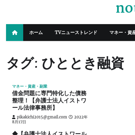
no
Skip
to
content
ホーム
TVニューストレンド
マネー・資
タグ:
ひととき融資
マネー・資産・副業
借金問題に専門特化した債務
整理！【弁護士法人イストワ
ール法律事務所】
pikakichi2015@gmail.com
2022年
8月17日
◆【弁護士法人イストワール