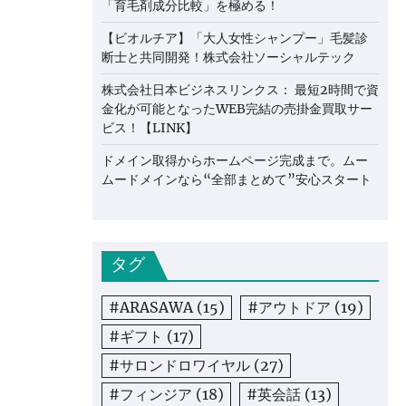
「育毛剤成分比較」を極める！
【ビオルチア】「大人女性シャンプー」毛髪診
断士と共同開発！株式会社ソーシャルテック
株式会社日本ビジネスリンクス： 最短2時間で資
金化が可能となったWEB完結の売掛金買取サー
ビス！【LINK】
ドメイン取得からホームページ完成まで。ムー
ムードメインなら“全部まとめて”安心スタート
タグ
#ARASAWA
(15)
#アウトドア
(19)
#ギフト
(17)
#サロンドロワイヤル
(27)
#フィンジア
(18)
#英会話
(13)