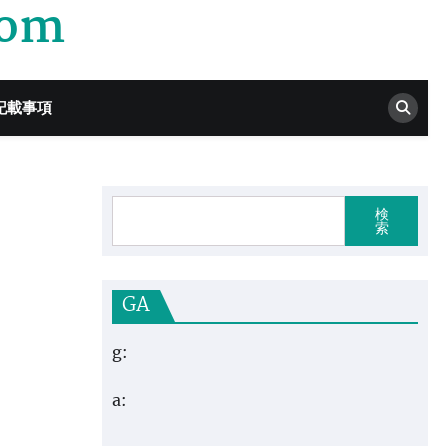
com
記載事項
検
索
GA
g:
a: