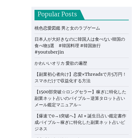
Popular Posts
桃色恋愛図鑑 男と女のラブゲーム
日本人が大好きなのに韓国人は食べない韓国の
食べ物3選 #韓国料理 #韓国旅行
#youtuberjin
かわいいオリカ 愛欲の遍歴
【副業初心者向け】恋愛×Threadsで月5万円！
スマホだけで収益化する方法
【1500部突破☆ロングセラー】稼ぎに特化した
副業ネット占いのバイブル～逆算タロット占い
メール鑑定マニュアル～
【爆速で0→1突破へ】AI × 誕生日占い鑑定書作
成バイブル～稼ぎに特化した副業ネット占いビ
ジネス