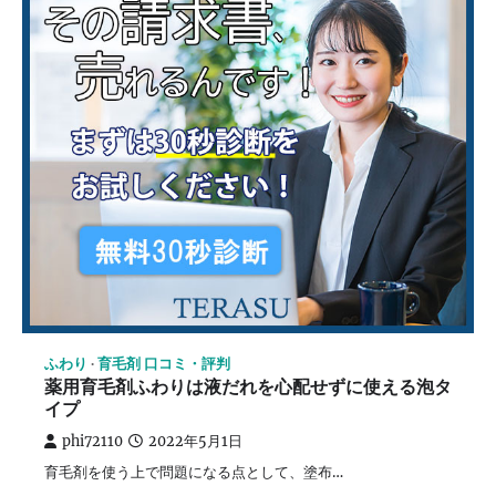
ふわり
育毛剤 口コミ・評判
薬用育毛剤ふわりは液だれを心配せずに使える泡タ
イプ
phi72110
2022年5月1日
育毛剤を使う上で問題になる点として、塗布…