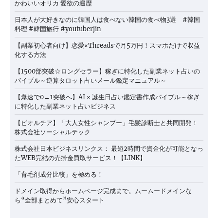
かわいいオリカ 愛欲の遍歴
日本人が大好きなのに韓国人は食べない韓国の食べ物3選 #韓国
料理 #韓国旅行 #youtuberjin
【副業初心者向け】恋愛×Threadsで月5万円！スマホだけで収益
化する方法
【1500部突破☆ロングセラー】稼ぎに特化した副業ネット占いの
バイブル～逆算タロット占いメール鑑定マニュアル～
【爆速で0→1突破へ】AI × 誕生日占い鑑定書作成バイブル～稼ぎ
に特化した副業ネット占いビジネス
【ビオルチア】「大人女性シャンプー」毛髪診断士と共同開発！
株式会社ソーシャルテック
株式会社日本ビジネスリンクス： 最短2時間で資金化が可能となっ
たWEB完結の売掛金買取サービス！【LINK】
「育毛剤成分比較」を極める！
ドメイン取得からホームページ完成まで。ムームードメインな
ら“全部まとめて”安心スタート