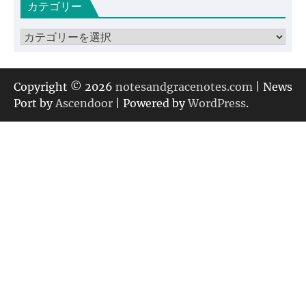
カテゴリー
イ
ブ
カ
テ
ゴ
リ
Copyright © 2026
notesandgracenotes.com
| News
ー
Port by
Ascendoor
| Powered by
WordPress
.