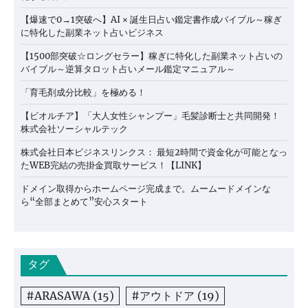
【爆速で0→1突破へ】AI × 誕生日占い鑑定書作成バイブル～稼ぎ
に特化した副業ネット占いビジネス
【1500部突破☆ロングセラー】稼ぎに特化した副業ネット占いの
バイブル～逆算タロット占いメール鑑定マニュアル～
「育毛剤成分比較」を極める！
【ビオルチア】「大人女性シャンプー」毛髪診断士と共同開発！
株式会社ソーシャルテック
株式会社日本ビジネスリンクス： 最短2時間で資金化が可能となっ
たWEB完結の売掛金買取サービス！【LINK】
ドメイン取得からホームページ完成まで。ムームードメインな
ら“全部まとめて”安心スタート
タグ
#ARASAWA
(15)
#アウトドア
(19)