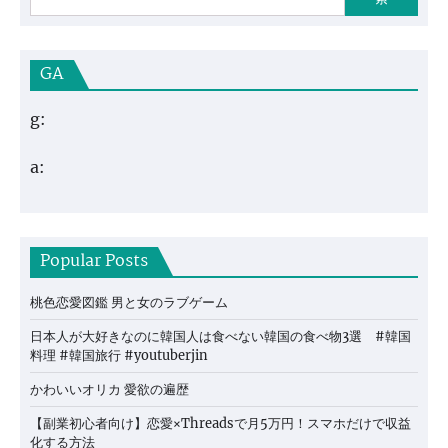
GA
g:
a:
Popular Posts
桃色恋愛図鑑 男と女のラブゲーム
日本人が大好きなのに韓国人は食べない韓国の食べ物3選 #韓国
料理 #韓国旅行 #youtuberjin
かわいいオリカ 愛欲の遍歴
【副業初心者向け】恋愛×Threadsで月5万円！スマホだけで収益
化する方法