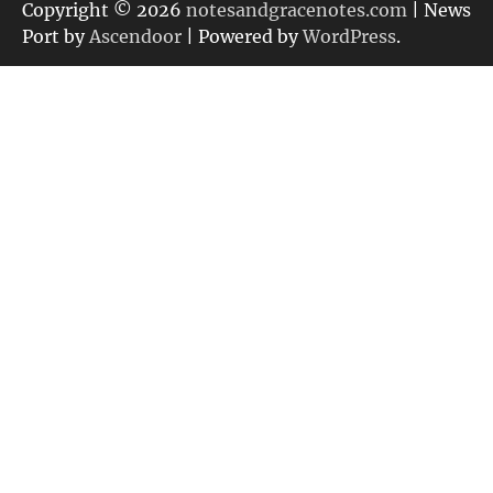
リ
Copyright © 2026
notesandgracenotes.com
| News
ー
Port by
Ascendoor
| Powered by
WordPress
.