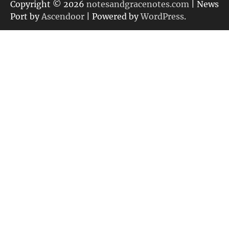
リ
Copyright © 2026
notesandgracenotes.com
| News
ー
Port by
Ascendoor
| Powered by
WordPress
.