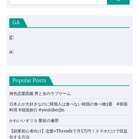
GA
g:
a:
Popular Posts
桃色恋愛図鑑 男と女のラブゲーム
日本人が大好きなのに韓国人は食べない韓国の食べ物3選 #韓国
料理 #韓国旅行 #youtuberjin
かわいいオリカ 愛欲の遍歴
【副業初心者向け】恋愛×Threadsで月5万円！スマホだけで収益
化する方法