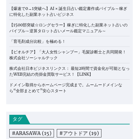
【爆速で0→1突破へ】AI × 誕生日占い鑑定書作成バイブル～稼ぎ
に特化した副業ネット占いビジネス
【1500部突破☆ロングセラー】稼ぎに特化した副業ネット占いの
バイブル～逆算タロット占いメール鑑定マニュアル～
「育毛剤成分比較」を極める！
【ビオルチア】「大人女性シャンプー」毛髪診断士と共同開発！
株式会社ソーシャルテック
株式会社日本ビジネスリンクス： 最短2時間で資金化が可能となっ
たWEB完結の売掛金買取サービス！【LINK】
ドメイン取得からホームページ完成まで。ムームードメインな
ら“全部まとめて”安心スタート
タグ
#ARASAWA
(15)
#アウトドア
(19)