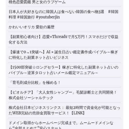
桃色恋愛図鑑 男と女のラブゲーム
日本人が大好きなのに韓国人は食べない韓国の食べ物3選 #韓国
料理 #韓国旅行 #youtuberjin
かわいいオリカ 愛欲の遍歴
【副業初心者向け】恋愛×Threadsで月5万円！スマホだけで収益
化する方法
【爆速で0→1突破へ】AI × 誕生日占い鑑定書作成バイブル～稼ぎ
に特化した副業ネット占いビジネス
【1500部突破☆ロングセラー】稼ぎに特化した副業ネット占いの
バイブル～逆算タロット占いメール鑑定マニュアル～
「育毛剤成分比較」を極める！
【ビオルチア】「大人女性シャンプー」毛髪診断士と共同開発！
株式会社ソーシャルテック
株式会社日本ビジネスリンクス： 最短2時間で資金化が可能となっ
たWEB完結の売掛金買取サービス！【LINK】
ドメイン取得からホームページ完成まで。ムームードメインな
ら“全部まとめて”安心スタート