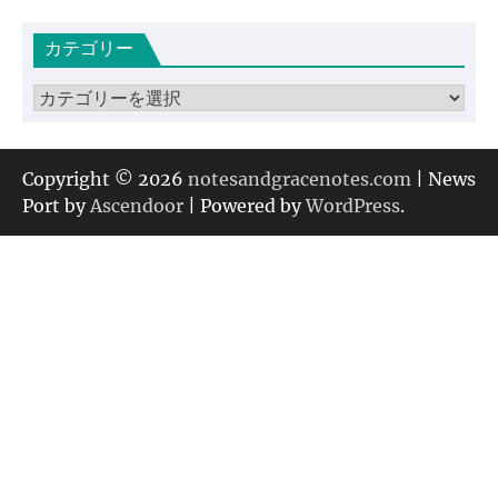
カ
カテゴリー
イ
ブ
カ
テ
ゴ
リ
Copyright © 2026
notesandgracenotes.com
| News
ー
Port by
Ascendoor
| Powered by
WordPress
.