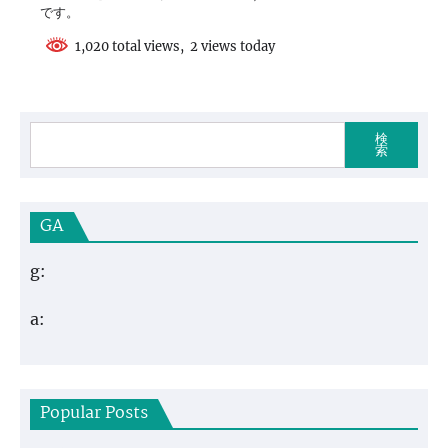
です。
1,020 total views, 2 views today
検
索
GA
g:
a:
Popular Posts