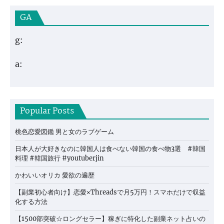
GA
g:
a:
Popular Posts
桃色恋愛図鑑 男と女のラブゲーム
日本人が大好きなのに韓国人は食べない韓国の食べ物3選 #韓国
料理 #韓国旅行 #youtuberjin
かわいいオリカ 愛欲の遍歴
【副業初心者向け】恋愛×Threadsで月5万円！スマホだけで収益
化する方法
【1500部突破☆ロングセラー】稼ぎに特化した副業ネット占いの