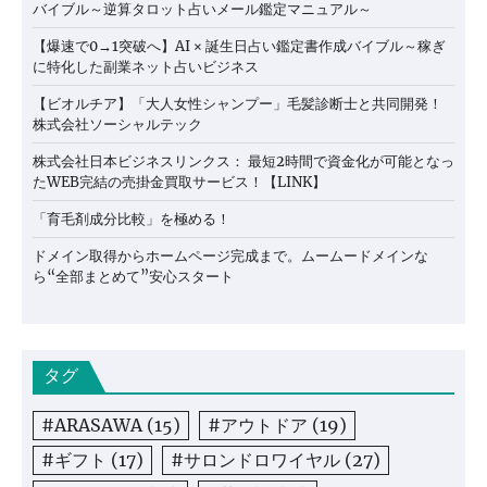
バイブル～逆算タロット占いメール鑑定マニュアル～
【爆速で0→1突破へ】AI × 誕生日占い鑑定書作成バイブル～稼ぎ
に特化した副業ネット占いビジネス
【ビオルチア】「大人女性シャンプー」毛髪診断士と共同開発！
株式会社ソーシャルテック
株式会社日本ビジネスリンクス： 最短2時間で資金化が可能となっ
たWEB完結の売掛金買取サービス！【LINK】
「育毛剤成分比較」を極める！
ドメイン取得からホームページ完成まで。ムームードメインな
ら“全部まとめて”安心スタート
タグ
#ARASAWA
(15)
#アウトドア
(19)
#ギフト
(17)
#サロンドロワイヤル
(27)