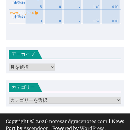
アーカイブ
ア
ー
カ
カテゴリー
イ
ブ
カ
テ
ゴ
リ
Copyright © 2026
notesandgracenotes.com
| News
ー
Port by
Ascendoor
| Powered by
WordPress
.