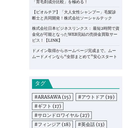
「育毛剤成分比較」を極める！
【ビオルチア】「大人女性シャンプー」毛髪診
断士と共同開発！株式会社ソーシャルテック
株式会社日本ビジネスリンクス： 最短2時間で資
金化が可能となったWEB完結の売掛金買取サー
ビス！【LINK】
ドメイン取得からホームページ完成まで。ムー
ムードメインなら“全部まとめて”安心スタート
タグ
#ARASAWA
(15)
#アウトドア
(19)
#ギフト
(17)
#サロンドロワイヤル
(27)
#フィンジア
(18)
#英会話
(13)