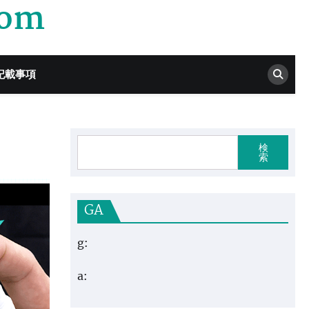
com
記載事項
検
索
GA
g:
a: