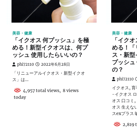
美容・健康
美容・健康
「イクオス 何プッシュ」を極
「イクオ
める！新型イクオスは、何プ
める！「
ッシュ 使用したらいいの？
ス・新型
プッシュ
phi72110
2022年6月28日
の？
「リニューアルイクオス・新型イクオ
ス」は…
phi72110
イクオス, 育
4,957 total views, 8 views
-イクオス ロ
today
オス 口コミ,
オス 生えない
スexプラス 
2,819 t