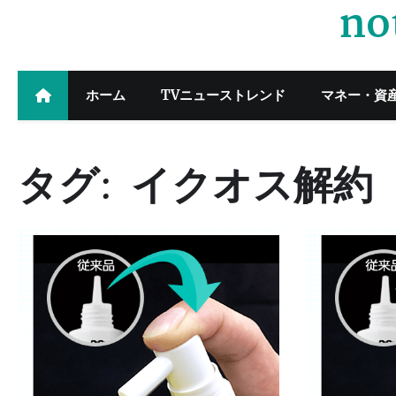
no
Skip
to
content
ホーム
TVニューストレンド
マネー・資
タグ:
イクオス解約