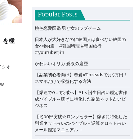
Popular Posts
桃色恋愛図鑑 男と女のラブゲーム
」を極
日本人が大好きなのに韓国人は食べない韓国の
食べ物3選 #韓国料理 #韓国旅行
#youtuberjin
かわいいオリカ 愛欲の遍歴
イクオ
【副業初心者向け】恋愛×Threadsで月5万円！
スマホだけで収益化する方法
ws
【爆速で0→1突破へ】AI × 誕生日占い鑑定書作
成バイブル～稼ぎに特化した副業ネット占いビ
ジネス
【1500部突破☆ロングセラー】稼ぎに特化した
副業ネット占いのバイブル～逆算タロット占い
メール鑑定マニュアル～