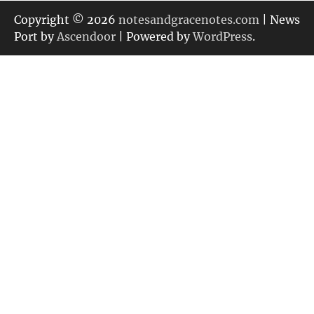
ゴ
リ
Copyright © 2026
notesandgracenotes.com
| News
ー
Port by
Ascendoor
| Powered by
WordPress
.