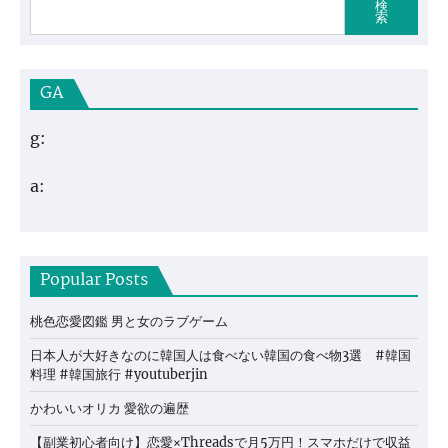
検
索
GA
g:
a:
Popular Posts
桃色恋愛図鑑 男と女のラブゲーム
日本人が大好きなのに韓国人は食べない韓国の食べ物3選 #韓国
料理 #韓国旅行 #youtuberjin
かわいいオリカ 愛欲の遍歴
【副業初心者向け】恋愛×Threadsで月5万円！スマホだけで収益