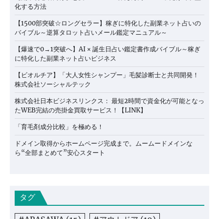
化する方法
【1500部突破☆ロングセラー】稼ぎに特化した副業ネット占いの
バイブル～逆算タロット占いメール鑑定マニュアル～
【爆速で0→1突破へ】AI × 誕生日占い鑑定書作成バイブル～稼ぎ
に特化した副業ネット占いビジネス
【ビオルチア】「大人女性シャンプー」毛髪診断士と共同開発！
株式会社ソーシャルテック
株式会社日本ビジネスリンクス： 最短2時間で資金化が可能となっ
たWEB完結の売掛金買取サービス！【LINK】
「育毛剤成分比較」を極める！
ドメイン取得からホームページ完成まで。ムームードメインな
ら“全部まとめて”安心スタート
タグ