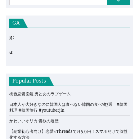
GA
g:
a:
Popular Posts
桃色恋愛図鑑 男と女のラブゲーム
日本人が大好きなのに韓国人は食べない韓国の食べ物3選 #韓国
料理 #韓国旅行 #youtuberjin
かわいいオリカ 愛欲の遍歴
【副業初心者向け】恋愛×Threadsで月5万円！スマホだけで収益
化する方法