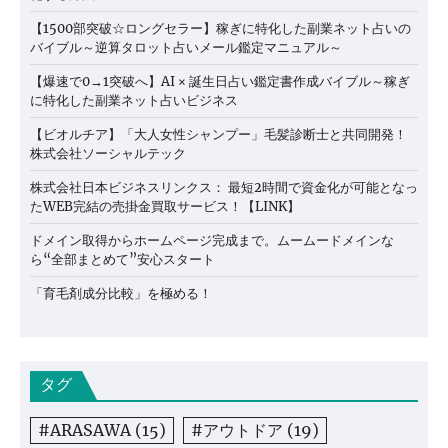
【1500部突破☆ロングセラー】稼ぎに特化した副業ネット占いの
バイブル～逆算タロット占いメール鑑定マニュアル～
【爆速で0→1突破へ】AI × 誕生日占い鑑定書作成バイブル～稼ぎ
に特化した副業ネット占いビジネス
【ビオルチア】「大人女性シャンプー」毛髪診断士と共同開発！
株式会社ソーシャルテック
株式会社日本ビジネスリンクス： 最短2時間で資金化が可能となっ
たWEB完結の売掛金買取サービス！【LINK】
ドメイン取得からホームページ完成まで。ムームードメインな
ら“全部まとめて”安心スタート
「育毛剤成分比較」を極める！
タグ
#ARASAWA
(15)
#アウトドア
(19)