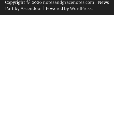
リ
Copyright © 2026
notesandgracenotes.com
| News
ー
Port by
Ascendoor
| Powered by
WordPress
.