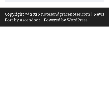
テ
ゴ
リ
Copyright © 2026
notesandgracenotes.com
| News
ー
Port by
Ascendoor
| Powered by
WordPress
.