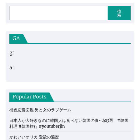
検
索
GA
g:
a:
Popular Posts
桃色恋愛図鑑 男と女のラブゲーム
日本人が大好きなのに韓国人は食べない韓国の食べ物3選 #韓国
料理 #韓国旅行 #youtuberjin
かわいいオリカ 愛欲の遍歴