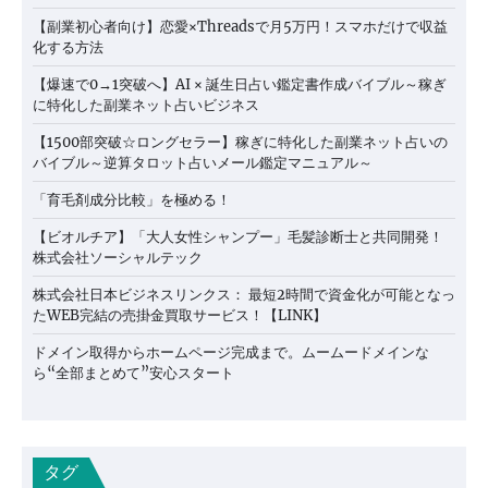
【副業初心者向け】恋愛×Threadsで月5万円！スマホだけで収益
化する方法
【爆速で0→1突破へ】AI × 誕生日占い鑑定書作成バイブル～稼ぎ
に特化した副業ネット占いビジネス
【1500部突破☆ロングセラー】稼ぎに特化した副業ネット占いの
バイブル～逆算タロット占いメール鑑定マニュアル～
「育毛剤成分比較」を極める！
【ビオルチア】「大人女性シャンプー」毛髪診断士と共同開発！
株式会社ソーシャルテック
株式会社日本ビジネスリンクス： 最短2時間で資金化が可能となっ
たWEB完結の売掛金買取サービス！【LINK】
ドメイン取得からホームページ完成まで。ムームードメインな
ら“全部まとめて”安心スタート
タグ