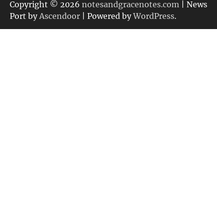
リ
Copyright © 2026
notesandgracenotes.com
| News
ー
Port by
Ascendoor
| Powered by
WordPress
.