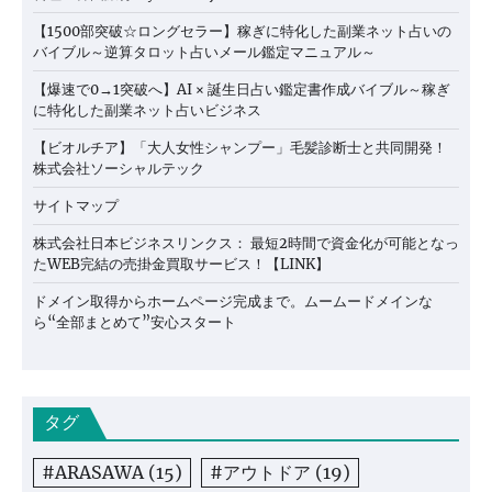
【1500部突破☆ロングセラー】稼ぎに特化した副業ネット占いの
バイブル～逆算タロット占いメール鑑定マニュアル～
【爆速で0→1突破へ】AI × 誕生日占い鑑定書作成バイブル～稼ぎ
に特化した副業ネット占いビジネス
【ビオルチア】「大人女性シャンプー」毛髪診断士と共同開発！
株式会社ソーシャルテック
サイトマップ
株式会社日本ビジネスリンクス： 最短2時間で資金化が可能となっ
たWEB完結の売掛金買取サービス！【LINK】
ドメイン取得からホームページ完成まで。ムームードメインな
ら“全部まとめて”安心スタート
タグ
#ARASAWA
(15)
#アウトドア
(19)