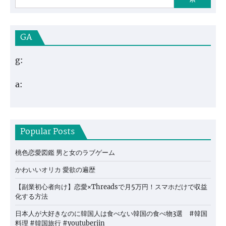
GA
g:
a:
Popular Posts
桃色恋愛図鑑 男と女のラブゲーム
かわいいオリカ 愛欲の遍歴
【副業初心者向け】恋愛×Threadsで月5万円！スマホだけで収益
化する方法
日本人が大好きなのに韓国人は食べない韓国の食べ物3選 #韓国
料理 #韓国旅行 #youtuberjin