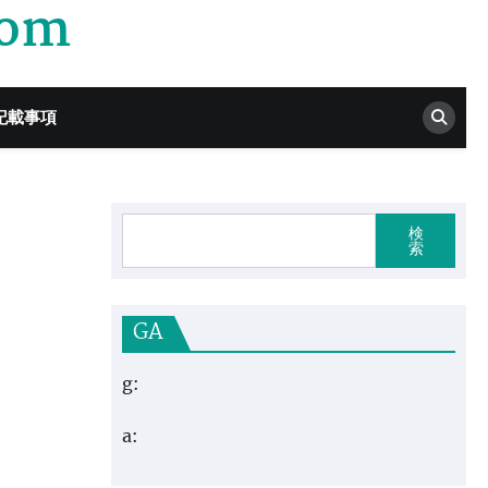
com
記載事項
検
索
GA
g:
a: