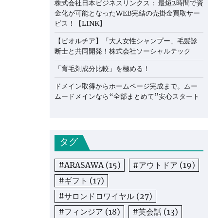
株式会社日本ビジネスリンクス： 最短2時間で資
金化が可能となったWEB完結の売掛金買取サー
ビス！【LINK】
【ビオルチア】「大人女性シャンプー」毛髪診
断士と共同開発！株式会社ソーシャルテック
「育毛剤成分比較」を極める！
ドメイン取得からホームページ完成まで。ムー
ムードメインなら“全部まとめて”安心スタート
タグ
#ARASAWA
(15)
#アウトドア
(19)
#ギフト
(17)
#サロンドロワイヤル
(27)
#フィンジア
(18)
#英会話
(13)