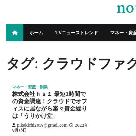
no
Skip
to
content
ホーム
TVニューストレンド
マネー・資
タグ:
クラウドファ
マネー・資産・副業
株式会社ｈｓ１ 最短2時間で
の資金調達！クラウドでオフ
ィスに居ながら楽々資金繰り
は「うりかけ堂」
pikakichi2015@gmail.com
2022年
9月16日