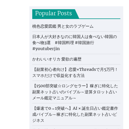
Popular Posts
桃色恋愛図鑑 男と女のラブゲーム
日本人が大好きなのに韓国人は食べない韓国の
食べ物3選 #韓国料理 #韓国旅行
#youtuberjin
かわいいオリカ 愛欲の遍歴
【副業初心者向け】恋愛×Threadsで月5万円！
スマホだけで収益化する方法
【1500部突破☆ロングセラー】稼ぎに特化した
副業ネット占いのバイブル～逆算タロット占い
メール鑑定マニュアル～
【爆速で0→1突破へ】AI × 誕生日占い鑑定書作
成バイブル～稼ぎに特化した副業ネット占いビ
ジネス