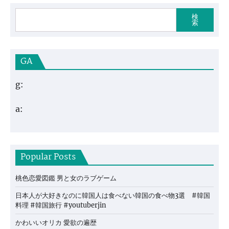
検
索
GA
g:
a:
Popular Posts
桃色恋愛図鑑 男と女のラブゲーム
日本人が大好きなのに韓国人は食べない韓国の食べ物3選 #韓国
料理 #韓国旅行 #youtuberjin
かわいいオリカ 愛欲の遍歴