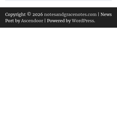
テ
ゴ
リ
Copyright © 2026
notesandgracenotes.com
| News
ー
Port by
Ascendoor
| Powered by
WordPress
.