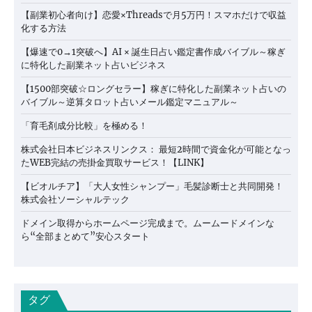
【副業初心者向け】恋愛×Threadsで月5万円！スマホだけで収益
化する方法
【爆速で0→1突破へ】AI × 誕生日占い鑑定書作成バイブル～稼ぎ
に特化した副業ネット占いビジネス
【1500部突破☆ロングセラー】稼ぎに特化した副業ネット占いの
バイブル～逆算タロット占いメール鑑定マニュアル～
「育毛剤成分比較」を極める！
株式会社日本ビジネスリンクス： 最短2時間で資金化が可能となっ
たWEB完結の売掛金買取サービス！【LINK】
【ビオルチア】「大人女性シャンプー」毛髪診断士と共同開発！
株式会社ソーシャルテック
ドメイン取得からホームページ完成まで。ムームードメインな
ら“全部まとめて”安心スタート
タグ