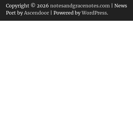
リ
Copyright © 2026
notesandgracenotes.com
| News
ー
Port by
Ascendoor
| Powered by
WordPress
.