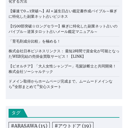
化する方法
【爆速で0→1突破へ】AI × 誕生日占い鑑定書作成バイブル～稼ぎ
に特化した副業ネット占いビジネス
【1500部突破☆ロングセラー】稼ぎに特化した副業ネット占いの
バイブル～逆算タロット占いメール鑑定マニュアル～
「育毛剤成分比較」を極める！
株式会社日本ビジネスリンクス： 最短2時間で資金化が可能となっ
たWEB完結の売掛金買取サービス！【LINK】
【ビオルチア】「大人女性シャンプー」毛髪診断士と共同開発！
株式会社ソーシャルテック
ドメイン取得からホームページ完成まで。ムームードメインな
ら“全部まとめて”安心スタート
タグ
#ARASAWA
(15)
#アウトドア
(19)