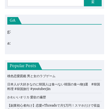
索
GA
g:
a:
Popular Posts
桃色恋愛図鑑 男と女のラブゲーム
日本人が大好きなのに韓国人は食べない韓国の食べ物3選 #韓国
料理 #韓国旅行 #youtuberjin
かわいいオリカ 愛欲の遍歴
【副業初心者向け】恋愛×Threadsで月5万円！スマホだけで収益