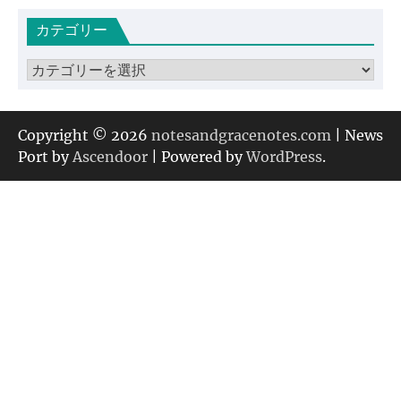
カ
カテゴリー
イ
ブ
カ
テ
ゴ
リ
Copyright © 2026
notesandgracenotes.com
| News
ー
Port by
Ascendoor
| Powered by
WordPress
.