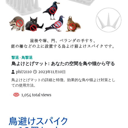
撃退
鳥撃退
鳥よけとげマット: あなたの空間を鳥や猫から守る
phi72110
2023年11月10日
鳥よけとげマットの詳細と特徴。効果的な鳥や猫よけ対策とし
ての使用方法。
1,054 total views