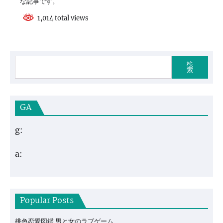
な記事です。
1,014 total views
検
索
GA
g:
a:
Popular Posts
桃色恋愛図鑑 男と女のラブゲーム