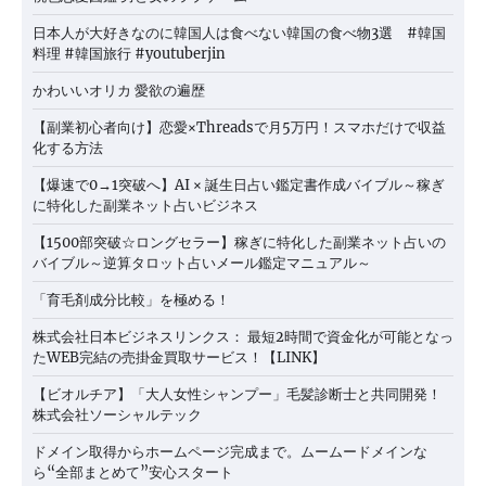
日本人が大好きなのに韓国人は食べない韓国の食べ物3選 #韓国
料理 #韓国旅行 #youtuberjin
かわいいオリカ 愛欲の遍歴
【副業初心者向け】恋愛×Threadsで月5万円！スマホだけで収益
化する方法
【爆速で0→1突破へ】AI × 誕生日占い鑑定書作成バイブル～稼ぎ
に特化した副業ネット占いビジネス
【1500部突破☆ロングセラー】稼ぎに特化した副業ネット占いの
バイブル～逆算タロット占いメール鑑定マニュアル～
「育毛剤成分比較」を極める！
株式会社日本ビジネスリンクス： 最短2時間で資金化が可能となっ
たWEB完結の売掛金買取サービス！【LINK】
【ビオルチア】「大人女性シャンプー」毛髪診断士と共同開発！
株式会社ソーシャルテック
ドメイン取得からホームページ完成まで。ムームードメインな
ら“全部まとめて”安心スタート