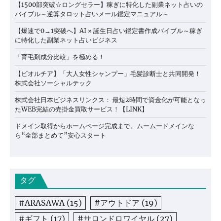
【1500部突破☆ロングセラー】稼ぎに特化した副業ネット占いの
バイブル～逆算タロット占いメール鑑定マニュアル～
【爆速で0→1突破へ】AI × 誕生日占い鑑定書作成バイブル～稼ぎ
に特化した副業ネット占いビジネス
「育毛剤成分比較」を極める！
【ビオルチア】「大人女性シャンプー」毛髪診断士と共同開発！
株式会社ソーシャルテック
株式会社日本ビジネスリンクス： 最短2時間で資金化が可能となっ
たWEB完結の売掛金買取サービス！【LINK】
ドメイン取得からホームページ完成まで。ムームードメインな
ら“全部まとめて”安心スタート
タグ
#ARASAWA
(15)
#アウトドア
(19)
#ギフト
(17)
#サロンドロワイヤル
(27)