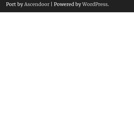
ー
Port by
Ascendoor
| Powered by
WordPress
.