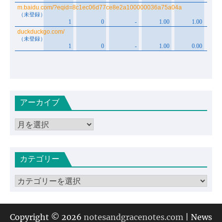
アーカイブ
ア
ー
カ
カテゴリー
イ
ブ
カ
テ
ゴ
リ
Copyright © 2026
notesandgracenotes.com
| News