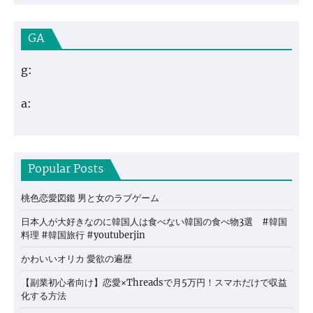
GA
g:
a:
Popular Posts
桃色恋愛図鑑 男と女のラブゲーム
日本人が大好きなのに韓国人は食べない韓国の食べ物3選 #韓国
料理 #韓国旅行 #youtuberjin
かわいいオリカ 愛欲の遍歴
【副業初心者向け】恋愛×Threadsで月5万円！スマホだけで収益
化する方法