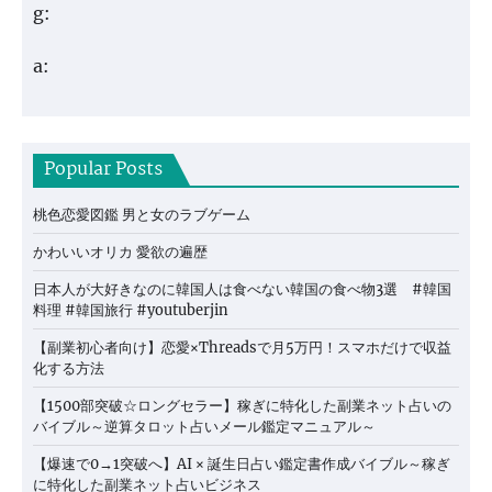
g:
a:
Popular Posts
桃色恋愛図鑑 男と女のラブゲーム
かわいいオリカ 愛欲の遍歴
日本人が大好きなのに韓国人は食べない韓国の食べ物3選 #韓国
料理 #韓国旅行 #youtuberjin
【副業初心者向け】恋愛×Threadsで月5万円！スマホだけで収益
化する方法
【1500部突破☆ロングセラー】稼ぎに特化した副業ネット占いの
バイブル～逆算タロット占いメール鑑定マニュアル～
【爆速で0→1突破へ】AI × 誕生日占い鑑定書作成バイブル～稼ぎ
に特化した副業ネット占いビジネス