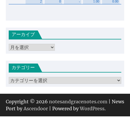
アーカイブ
ア
ー
カ
カテゴリー
イ
ブ
カ
テ
ゴ
リ
Copyright © 2026
notesandgracenotes.com
| News
ー
Port by
Ascendoor
| Powered by
WordPress
.