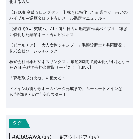
化する方法
【1500部突破☆ロングセラー】稼ぎに特化した副業ネット占いの
バイブル～逆算タロット占いメール鑑定マニュアル～
【爆速で0→1突破へ】AI × 誕生日占い鑑定書作成バイブル～稼ぎ
に特化した副業ネット占いビジネス
【ビオルチア】「大人女性シャンプー」毛髪診断士と共同開発！
株式会社ソーシャルテック
株式会社日本ビジネスリンクス： 最短2時間で資金化が可能となっ
たWEB完結の売掛金買取サービス！【LINK】
「育毛剤成分比較」を極める！
ドメイン取得からホームページ完成まで。ムームードメインな
ら“全部まとめて”安心スタート
タグ
#ARASAWA
(15)
#アウトドア
(19)