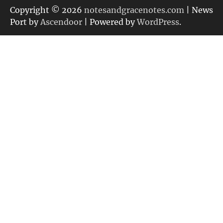
リ
Copyright © 2026
notesandgracenotes.com
| News
ー
Port by
Ascendoor
| Powered by
WordPress
.