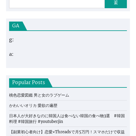
索
GA
g:
a:
Popular Posts
桃色恋愛図鑑 男と女のラブゲーム
かわいいオリカ 愛欲の遍歴
日本人が大好きなのに韓国人は食べない韓国の食べ物3選 #韓国
料理 #韓国旅行 #youtuberjin
【副業初心者向け】恋愛×Threadsで月5万円！スマホだけで収益