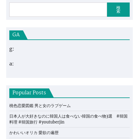
検
索
GA
g:
a:
Popular Posts
桃色恋愛図鑑 男と女のラブゲーム
日本人が大好きなのに韓国人は食べない韓国の食べ物3選 #韓国
料理 #韓国旅行 #youtuberjin
かわいいオリカ 愛欲の遍歴