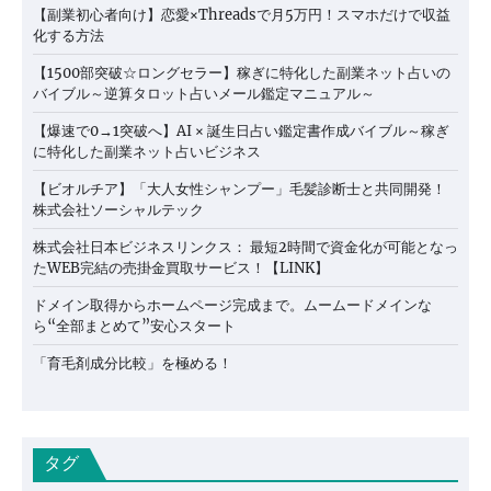
【副業初心者向け】恋愛×Threadsで月5万円！スマホだけで収益
化する方法
【1500部突破☆ロングセラー】稼ぎに特化した副業ネット占いの
バイブル～逆算タロット占いメール鑑定マニュアル～
【爆速で0→1突破へ】AI × 誕生日占い鑑定書作成バイブル～稼ぎ
に特化した副業ネット占いビジネス
【ビオルチア】「大人女性シャンプー」毛髪診断士と共同開発！
株式会社ソーシャルテック
株式会社日本ビジネスリンクス： 最短2時間で資金化が可能となっ
たWEB完結の売掛金買取サービス！【LINK】
ドメイン取得からホームページ完成まで。ムームードメインな
ら“全部まとめて”安心スタート
「育毛剤成分比較」を極める！
タグ