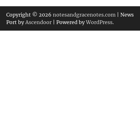
ゴ
リ
Copyright © 2026
notesandgracenotes.com
| News
ー
Port by
Ascendoor
| Powered by
WordPress
.