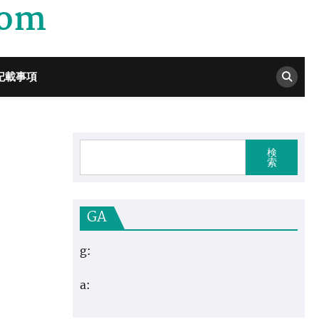
com
記載事項
検
索
GA
g:
a: