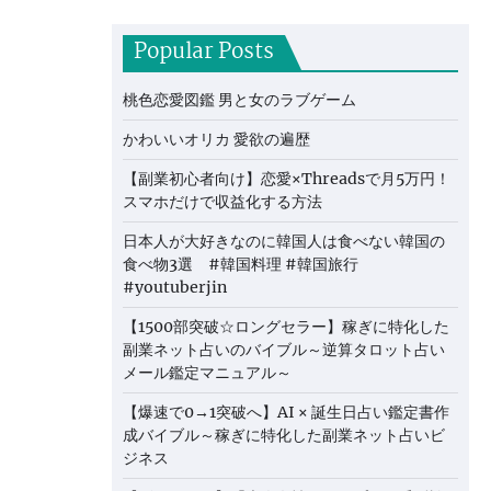
Popular Posts
桃色恋愛図鑑 男と女のラブゲーム
かわいいオリカ 愛欲の遍歴
【副業初心者向け】恋愛×Threadsで月5万円！
スマホだけで収益化する方法
日本人が大好きなのに韓国人は食べない韓国の
食べ物3選 #韓国料理 #韓国旅行
#youtuberjin
【1500部突破☆ロングセラー】稼ぎに特化した
副業ネット占いのバイブル～逆算タロット占い
メール鑑定マニュアル～
【爆速で0→1突破へ】AI × 誕生日占い鑑定書作
成バイブル～稼ぎに特化した副業ネット占いビ
ジネス