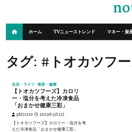
no
Skip
to
content
ホーム
TVニューストレンド
マネー・資
タグ:
#トオカツフー
生活・ライフ
美容・健康
【トオカツフーズ】カロリ
ー・塩分を考えた冷凍食品
「おまかせ健康三彩」
phi72110
2023年3月2日
【トオカツフーズ】カロリー・塩分を考
えた冷凍食品「おまかせ健康三彩」