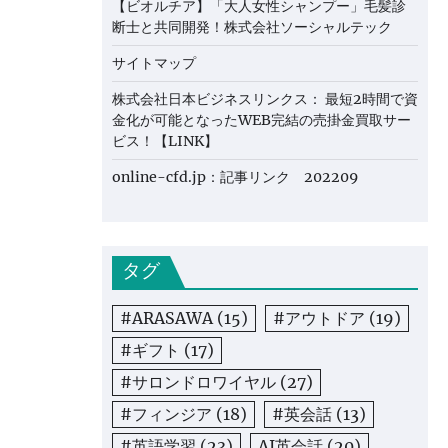
【ビオルチア】「大人女性シャンプー」毛髪診
断士と共同開発！株式会社ソーシャルテック
サイトマップ
株式会社日本ビジネスリンクス： 最短2時間で資
金化が可能となったWEB完結の売掛金買取サー
ビス！【LINK】
online-cfd.jp：記事リンク 202209
タグ
#ARASAWA
(15)
#アウトドア
(19)
#ギフト
(17)
#サロンドロワイヤル
(27)
#フィンジア
(18)
#英会話
(13)
#英語学習
(23)
AI英会話
(20)