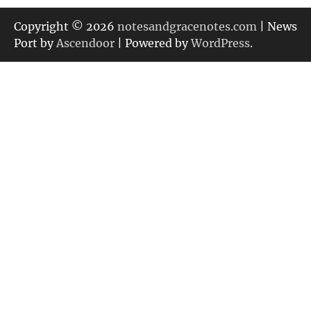
ゴ
リ
Copyright © 2026
notesandgracenotes.com
| News
ー
Port by
Ascendoor
| Powered by
WordPress
.