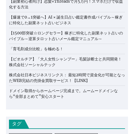
【副業初心者向け】恋愛×Threadsで月5万円！スマホだけで収益
化する方法
【爆速で0→1突破へ】AI × 誕生日占い鑑定書作成バイブル～稼ぎ
に特化した副業ネット占いビジネス
【1500部突破☆ロングセラー】稼ぎに特化した副業ネット占いの
バイブル～逆算タロット占いメール鑑定マニュアル～
「育毛剤成分比較」を極める！
【ビオルチア】「大人女性シャンプー」毛髪診断士と共同開発！
株式会社ソーシャルテック
株式会社日本ビジネスリンクス： 最短2時間で資金化が可能となっ
たWEB完結の売掛金買取サービス！【LINK】
ドメイン取得からホームページ完成まで。ムームードメインな
ら“全部まとめて”安心スタート
タグ