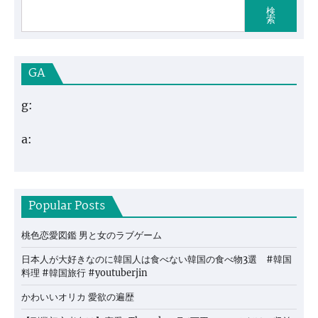
検
索
GA
g:
a:
Popular Posts
桃色恋愛図鑑 男と女のラブゲーム
日本人が大好きなのに韓国人は食べない韓国の食べ物3選 #韓国
料理 #韓国旅行 #youtuberjin
かわいいオリカ 愛欲の遍歴