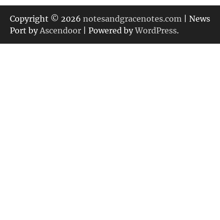
ゴ
リ
Copyright © 2026
notesandgracenotes.com
| News
ー
Port by
Ascendoor
| Powered by
WordPress
.