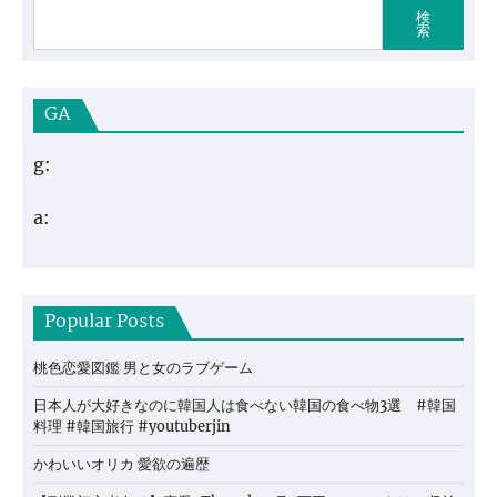
検
索
GA
g:
a:
Popular Posts
桃色恋愛図鑑 男と女のラブゲーム
日本人が大好きなのに韓国人は食べない韓国の食べ物3選 #韓国
料理 #韓国旅行 #youtuberjin
かわいいオリカ 愛欲の遍歴