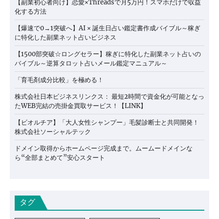
【副業初心者向け】恋愛×Threadsで月5万円！スマホだけで収益
化する方法
【爆速で0→1突破へ】AI × 誕生日占い鑑定書作成バイブル～稼ぎ
に特化した副業ネット占いビジネス
【1500部突破☆ロングセラー】稼ぎに特化した副業ネット占いの
バイブル～逆算タロット占いメール鑑定マニュアル～
「育毛剤成分比較」を極める！
株式会社日本ビジネスリンクス： 最短2時間で資金化が可能となっ
たWEB完結の売掛金買取サービス！【LINK】
【ビオルチア】「大人女性シャンプー」毛髪診断士と共同開発！
株式会社ソーシャルテック
ドメイン取得からホームページ完成まで。ムームードメインな
ら“全部まとめて”安心スタート
タグ