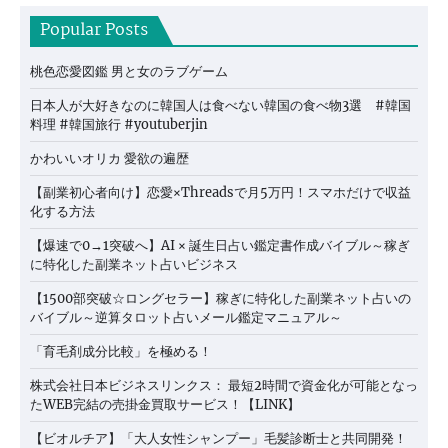
Popular Posts
桃色恋愛図鑑 男と女のラブゲーム
日本人が大好きなのに韓国人は食べない韓国の食べ物3選 #韓国
料理 #韓国旅行 #youtuberjin
かわいいオリカ 愛欲の遍歴
【副業初心者向け】恋愛×Threadsで月5万円！スマホだけで収益
化する方法
【爆速で0→1突破へ】AI × 誕生日占い鑑定書作成バイブル～稼ぎ
に特化した副業ネット占いビジネス
【1500部突破☆ロングセラー】稼ぎに特化した副業ネット占いの
バイブル～逆算タロット占いメール鑑定マニュアル～
「育毛剤成分比較」を極める！
株式会社日本ビジネスリンクス： 最短2時間で資金化が可能となっ
たWEB完結の売掛金買取サービス！【LINK】
【ビオルチア】「大人女性シャンプー」毛髪診断士と共同開発！