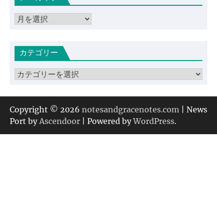
ア
ー
カ
カテゴリー
イ
ブ
カ
テ
ゴ
リ
Copyright © 2026
notesandgracenotes.com
| News
ー
Port by
Ascendoor
| Powered by
WordPress
.