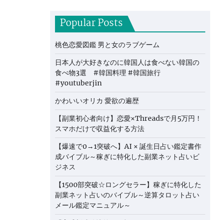
Popular Posts
桃色恋愛図鑑 男と女のラブゲーム
日本人が大好きなのに韓国人は食べない韓国の
食べ物3選 #韓国料理 #韓国旅行
#youtuberjin
かわいいオリカ 愛欲の遍歴
【副業初心者向け】恋愛×Threadsで月5万円！
スマホだけで収益化する方法
【爆速で0→1突破へ】AI × 誕生日占い鑑定書作
成バイブル～稼ぎに特化した副業ネット占いビ
ジネス
【1500部突破☆ロングセラー】稼ぎに特化した
副業ネット占いのバイブル～逆算タロット占い
メール鑑定マニュアル～