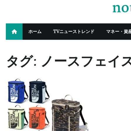
no
Skip
to
content
ホーム
TVニューストレンド
マネー・資
タグ:
ノースフェイ