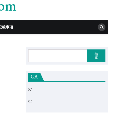
com
記載事項
検
索
GA
g:
a: