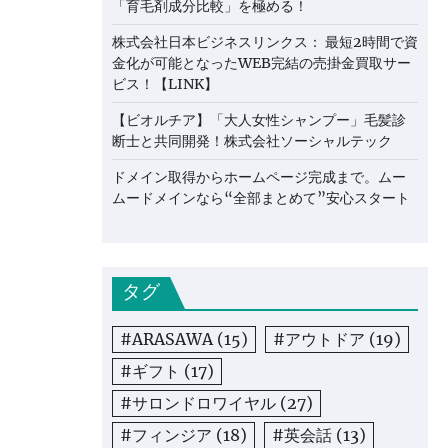
「育毛剤成分比較」を極める！
株式会社日本ビジネスリンクス： 最短2時間で資
金化が可能となったWEB完結の売掛金買取サー
ビス！【LINK】
【ビオルチア】「大人女性シャンプー」毛髪診
断士と共同開発！株式会社ソーシャルテック
ドメイン取得からホームページ完成まで。ムー
ムードメインなら“全部まとめて”安心スタート
タグ
#ARASAWA
(15)
#アウトドア
(19)
#ギフト
(17)
#サロンドロワイヤル
(27)
#フィンジア
(18)
#英会話
(13)