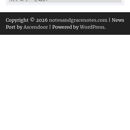
テ
ゴ
リ
Copyright © 2026
notesandgracenotes.com
| News
ー
Port by
Ascendoor
| Powered by
WordPress
.