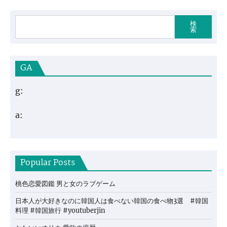
検
索
GA
g:
a:
Popular Posts
桃色恋愛図鑑 男と女のラブゲーム
日本人が大好きなのに韓国人は食べない韓国の食べ物3選 #韓国
料理 #韓国旅行 #youtuberjin