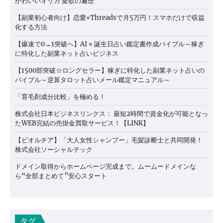
かわいいオリカ 愛欲の遍歴
【副業初心者向け】恋愛×Threadsで月5万円！スマホだけで収益
化する方法
【爆速で0→1突破へ】AI × 誕生日占い鑑定書作成バイブル～稼ぎ
に特化した副業ネット占いビジネス
【1500部突破☆ロングセラー】稼ぎに特化した副業ネット占いの
バイブル～逆算タロット占いメール鑑定マニュアル～
「育毛剤成分比較」を極める！
株式会社日本ビジネスリンクス： 最短2時間で資金化が可能となっ
たWEB完結の売掛金買取サービス！【LINK】
【ビオルチア】「大人女性シャンプー」毛髪診断士と共同開発！
株式会社ソーシャルテック
ドメイン取得からホームページ完成まで。ムームードメインな
ら“全部まとめて”安心スタート
タグ