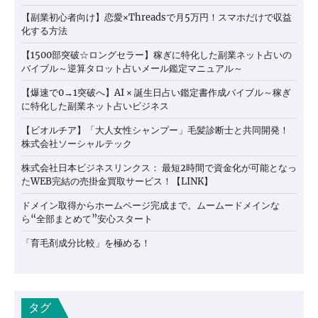
【副業初心者向け】恋愛×Threadsで月5万円！スマホだけで収益
化する方法
【1500部突破☆ロングセラー】稼ぎに特化した副業ネット占いの
バイブル～逆算タロット占いメール鑑定マニュアル～
【爆速で0→1突破へ】AI × 誕生日占い鑑定書作成バイブル～稼ぎ
に特化した副業ネット占いビジネス
【ビオルチア】「大人女性シャンプー」毛髪診断士と共同開発！
株式会社ソーシャルテック
株式会社日本ビジネスリンクス： 最短2時間で資金化が可能となっ
たWEB完結の売掛金買取サービス！【LINK】
ドメイン取得からホームページ完成まで。ムームードメインな
ら“全部まとめて”安心スタート
「育毛剤成分比較」を極める！
タグ