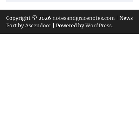
テ
ゴ
リ
Copyright © 2026
notesandgracenotes.com
| News
ー
Port by
Ascendoor
| Powered by
WordPress
.