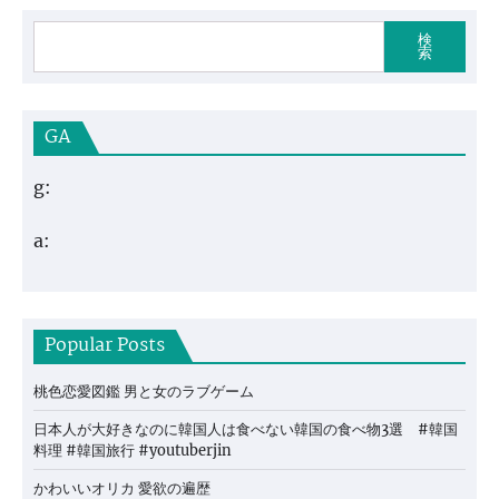
検
索
GA
g:
a:
Popular Posts
桃色恋愛図鑑 男と女のラブゲーム
日本人が大好きなのに韓国人は食べない韓国の食べ物3選 #韓国
料理 #韓国旅行 #youtuberjin
かわいいオリカ 愛欲の遍歴