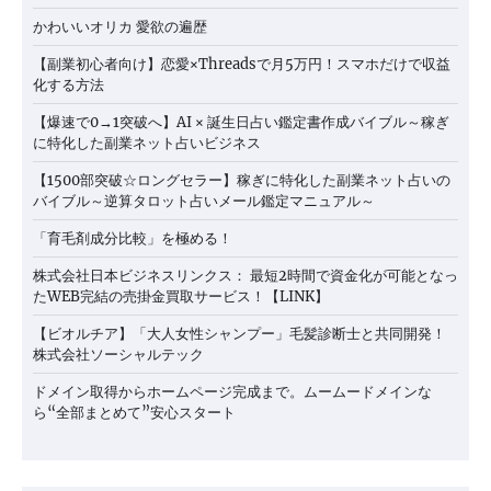
かわいいオリカ 愛欲の遍歴
【副業初心者向け】恋愛×Threadsで月5万円！スマホだけで収益
化する方法
【爆速で0→1突破へ】AI × 誕生日占い鑑定書作成バイブル～稼ぎ
に特化した副業ネット占いビジネス
【1500部突破☆ロングセラー】稼ぎに特化した副業ネット占いの
バイブル～逆算タロット占いメール鑑定マニュアル～
「育毛剤成分比較」を極める！
株式会社日本ビジネスリンクス： 最短2時間で資金化が可能となっ
たWEB完結の売掛金買取サービス！【LINK】
【ビオルチア】「大人女性シャンプー」毛髪診断士と共同開発！
株式会社ソーシャルテック
ドメイン取得からホームページ完成まで。ムームードメインな
ら“全部まとめて”安心スタート