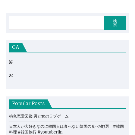
検
索
GA
g:
a:
Popular Posts
桃色恋愛図鑑 男と女のラブゲーム
日本人が大好きなのに韓国人は食べない韓国の食べ物3選 #韓国
料理 #韓国旅行 #youtuberjin