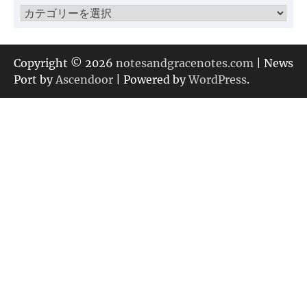
カ
テ
ゴ
リ
Copyright © 2026
notesandgracenotes.com
| News
ー
Port by
Ascendoor
| Powered by
WordPress
.