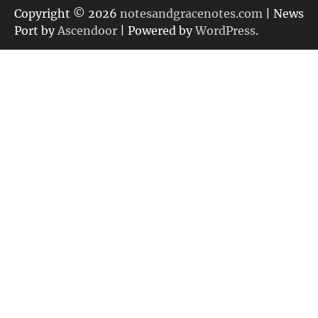
リ
Copyright © 2026
notesandgracenotes.com
| News
ー
Port by
Ascendoor
| Powered by
WordPress
.