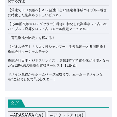
化する方法
【爆速で0→1突破へ】AI × 誕生日占い鑑定書作成バイブル～稼ぎ
に特化した副業ネット占いビジネス
【1500部突破☆ロングセラー】稼ぎに特化した副業ネット占いの
バイブル～逆算タロット占いメール鑑定マニュアル～
「育毛剤成分比較」を極める！
【ビオルチア】「大人女性シャンプー」毛髪診断士と共同開発！
株式会社ソーシャルテック
株式会社日本ビジネスリンクス： 最短2時間で資金化が可能となっ
たWEB完結の売掛金買取サービス！【LINK】
ドメイン取得からホームページ完成まで。ムームードメインな
ら“全部まとめて”安心スタート
タグ
#ARASAWA
(15)
#アウトドア
(19)