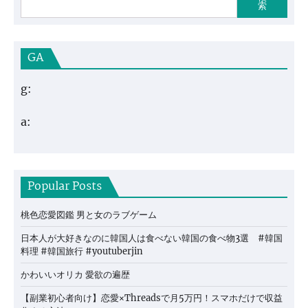
索
GA
g:
a:
Popular Posts
桃色恋愛図鑑 男と女のラブゲーム
日本人が大好きなのに韓国人は食べない韓国の食べ物3選 #韓国
料理 #韓国旅行 #youtuberjin
かわいいオリカ 愛欲の遍歴
【副業初心者向け】恋愛×Threadsで月5万円！スマホだけで収益