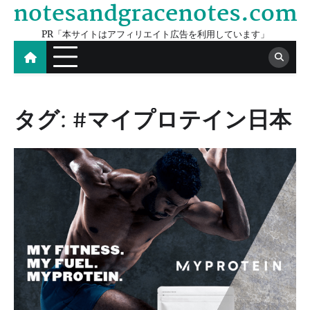
notesandgracenotes.com
Skip
to
PR「本サイトはアフィリエイト広告を利用しています」
content
タグ:
#マイプロテイン日本