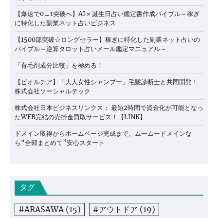
【爆速で0→1突破へ】AI × 誕生日占い鑑定書作成バイブル～稼ぎ
に特化した副業ネット占いビジネス
【1500部突破☆ロングセラー】稼ぎに特化した副業ネット占いの
バイブル～逆算タロット占いメール鑑定マニュアル～
「育毛剤成分比較」を極める！
【ビオルチア】「大人女性シャンプー」毛髪診断士と共同開発！
株式会社ソーシャルテック
株式会社日本ビジネスリンクス： 最短2時間で資金化が可能となっ
たWEB完結の売掛金買取サービス！【LINK】
ドメイン取得からホームページ完成まで。ムームードメインな
ら“全部まとめて”安心スタート
タグ
#ARASAWA
(15)
#アウトドア
(19)