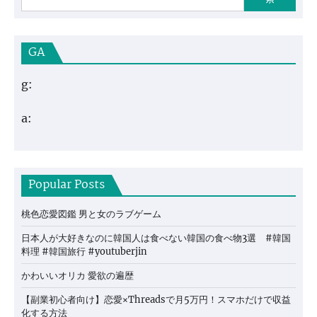
GA
g:
a:
Popular Posts
桃色恋愛図鑑 男と女のラブゲーム
日本人が大好きなのに韓国人は食べない韓国の食べ物3選 #韓国
料理 #韓国旅行 #youtuberjin
かわいいオリカ 愛欲の遍歴
【副業初心者向け】恋愛×Threadsで月5万円！スマホだけで収益
化する方法