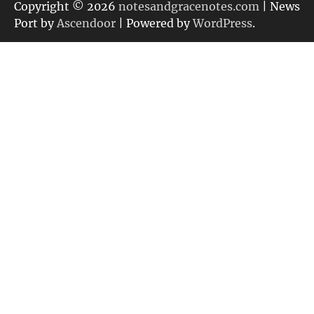
リ
Copyright © 2026
notesandgracenotes.com
| News
ー
Port by
Ascendoor
| Powered by
WordPress
.