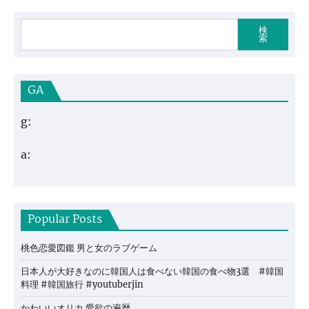
検
索
GA
g:
a:
Popular Posts
桃色恋愛図鑑 男と女のラブゲーム
日本人が大好きなのに韓国人は食べない韓国の食べ物3選 #韓国
料理 #韓国旅行 #youtuberjin
かわいいオリカ 愛欲の遍歴