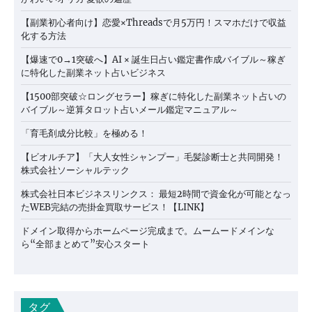
【副業初心者向け】恋愛×Threadsで月5万円！スマホだけで収益
化する方法
【爆速で0→1突破へ】AI × 誕生日占い鑑定書作成バイブル～稼ぎ
に特化した副業ネット占いビジネス
【1500部突破☆ロングセラー】稼ぎに特化した副業ネット占いの
バイブル～逆算タロット占いメール鑑定マニュアル～
「育毛剤成分比較」を極める！
【ビオルチア】「大人女性シャンプー」毛髪診断士と共同開発！
株式会社ソーシャルテック
株式会社日本ビジネスリンクス： 最短2時間で資金化が可能となっ
たWEB完結の売掛金買取サービス！【LINK】
ドメイン取得からホームページ完成まで。ムームードメインな
ら“全部まとめて”安心スタート
タグ