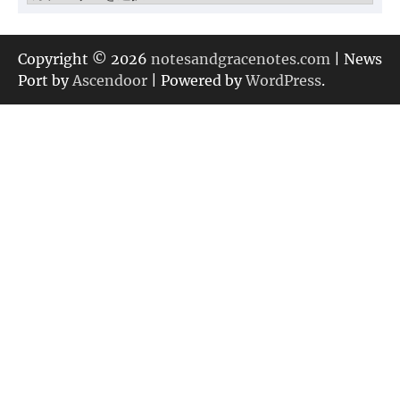
テ
ゴ
リ
Copyright © 2026
notesandgracenotes.com
| News
ー
Port by
Ascendoor
| Powered by
WordPress
.