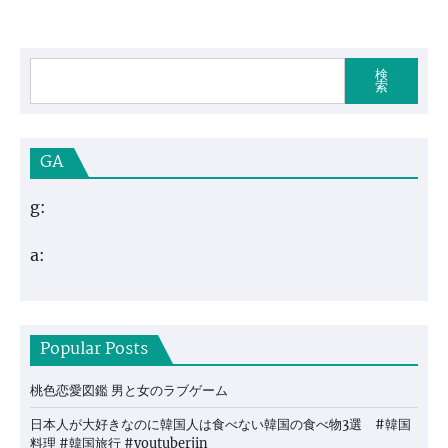
検
索
GA
g:
a:
Popular Posts
桃色恋愛図鑑 男と女のラブゲーム
日本人が大好きなのに韓国人は食べない韓国の食べ物3選 #韓国
料理 #韓国旅行 #youtuberjin