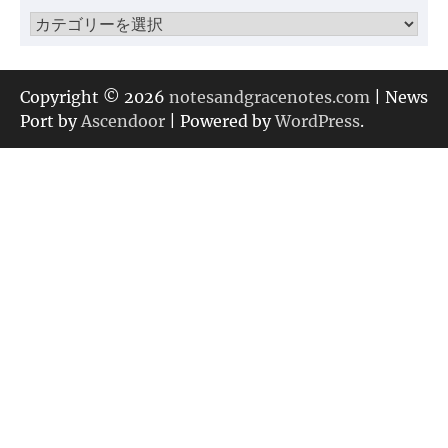
ブ
カ
テ
ゴ
リ
Copyright © 2026
notesandgracenotes.com
| News
ー
Port by
Ascendoor
| Powered by
WordPress
.