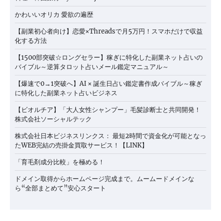
かわいいオリカ 愛欲の遍歴
【副業初心者向け】恋愛×Threadsで月5万円！スマホだけで収益
化する方法
【1500部突破☆ロングセラー】稼ぎに特化した副業ネット占いの
バイブル～逆算タロット占いメール鑑定マニュアル～
【爆速で0→1突破へ】AI × 誕生日占い鑑定書作成バイブル～稼ぎ
に特化した副業ネット占いビジネス
【ビオルチア】「大人女性シャンプー」毛髪診断士と共同開発！
株式会社ソーシャルテック
株式会社日本ビジネスリンクス： 最短2時間で資金化が可能となっ
たWEB完結の売掛金買取サービス！【LINK】
「育毛剤成分比較」を極める！
ドメイン取得からホームページ完成まで。ムームードメインな
ら“全部まとめて”安心スタート