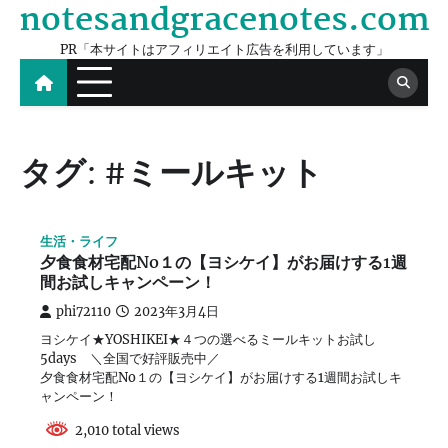
notesandgracenotes.com
Skip
to
PR「本サイトはアフィリエイト広告を利用しています」
content
タグ:
#ミールキット
生活・ライフ
夕食食材宅配No１の【ヨシケイ】がお届けする1週
間お試しキャンペーン！
phi72110
2023年3月4日
ヨシケイ★YOSHIKEI★４つの選べるミールキットお試し
5days ＼全国で好評販売中／
夕食食材宅配No１の【ヨシケイ】がお届けする1週間お試しキ
ャンペーン！
2,010 total views