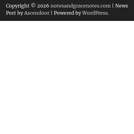
リ
Copyright © 2026
notesandgracenotes.com
| News
ー
Port by
Ascendoor
| Powered by
WordPress
.