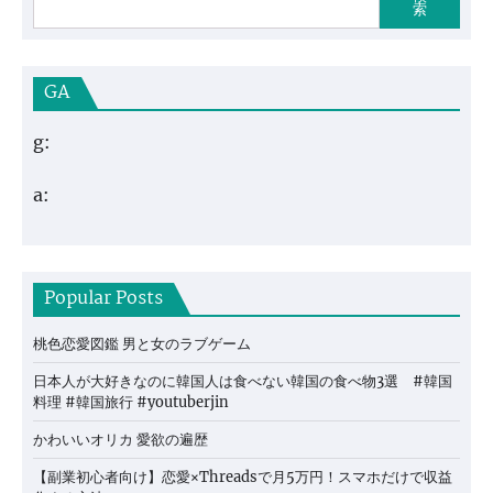
索
GA
g:
a:
Popular Posts
桃色恋愛図鑑 男と女のラブゲーム
日本人が大好きなのに韓国人は食べない韓国の食べ物3選 #韓国
料理 #韓国旅行 #youtuberjin
かわいいオリカ 愛欲の遍歴
【副業初心者向け】恋愛×Threadsで月5万円！スマホだけで収益