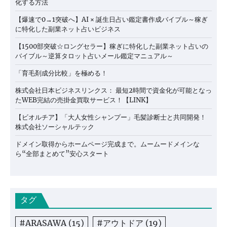
化する方法
【爆速で0→1突破へ】AI × 誕生日占い鑑定書作成バイブル～稼ぎ
に特化した副業ネット占いビジネス
【1500部突破☆ロングセラー】稼ぎに特化した副業ネット占いの
バイブル～逆算タロット占いメール鑑定マニュアル～
「育毛剤成分比較」を極める！
株式会社日本ビジネスリンクス： 最短2時間で資金化が可能となっ
たWEB完結の売掛金買取サービス！【LINK】
【ビオルチア】「大人女性シャンプー」毛髪診断士と共同開発！
株式会社ソーシャルテック
ドメイン取得からホームページ完成まで。ムームードメインな
ら“全部まとめて”安心スタート
タグ
#ARASAWA
(15)
#アウトドア
(19)