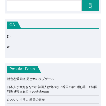
検
索
GA
g:
a:
Popular Posts
桃色恋愛図鑑 男と女のラブゲーム
日本人が大好きなのに韓国人は食べない韓国の食べ物3選 #韓国
料理 #韓国旅行 #youtuberjin
かわいいオリカ 愛欲の遍歴