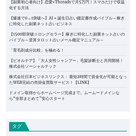
【副業初心者向け】恋愛×Threadsで月5万円！スマホだけで収益
化する方法
【爆速で0→1突破へ】AI × 誕生日占い鑑定書作成バイブル～稼ぎ
に特化した副業ネット占いビジネス
【1500部突破☆ロングセラー】稼ぎに特化した副業ネット占いの
バイブル～逆算タロット占いメール鑑定マニュアル～
「育毛剤成分比較」を極める！
【ビオルチア】「大人女性シャンプー」毛髪診断士と共同開発！
株式会社ソーシャルテック
株式会社日本ビジネスリンクス： 最短2時間で資金化が可能となっ
たWEB完結の売掛金買取サービス！【LINK】
ドメイン取得からホームページ完成まで。ムームードメインな
ら“全部まとめて”安心スタート
タグ