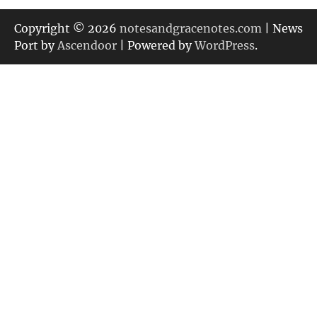
ゴ
リ
Copyright © 2026
notesandgracenotes.com
| News
ー
Port by
Ascendoor
| Powered by
WordPress
.