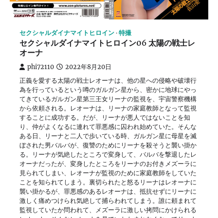
セクシャルダイナマイトヒロイン
特撮
セクシャルダイナマイトヒロイン06 太陽の戦士レ
オーナ
phi72110
2022年8月20日
正義を愛する太陽の戦士レオーナは、他の星への侵略や破壊行
為を行っているという噂のガルガン星から、密かに地球にやっ
てきているガルガン星第三王女リーナの監視を、宇宙警察機構
から依頼される。レオーナは、リーナの家庭教師となって監視
することに成功する。だが、リーナが悪人ではないことを知
り、仲がよくなるに連れて罪悪感に囚われ始めていた。そんな
ある日、リーナと二人で歩いている時、ガルガン星に母星を滅
ぼされた男バルバが、復讐のためにリーナを殺そうと襲い掛か
る。リーナが気絶したところで変身して、バルバを撃退したレ
オーナだったが、変身したところをリーナのお付きメズーラに
見られてしまい、レオーナが監視のために家庭教師をしていた
ことを知られてしまう。裏切られたと怒るリーナはレオーナに
襲い掛かるが、罪悪感のあるレオーナは、抵抗せずにリーナに
激しく痛めつけられ気絶して捕らわれてしまう。誰に頼まれて
監視していたか問われて、メズーラに激しい拷問にかけられる