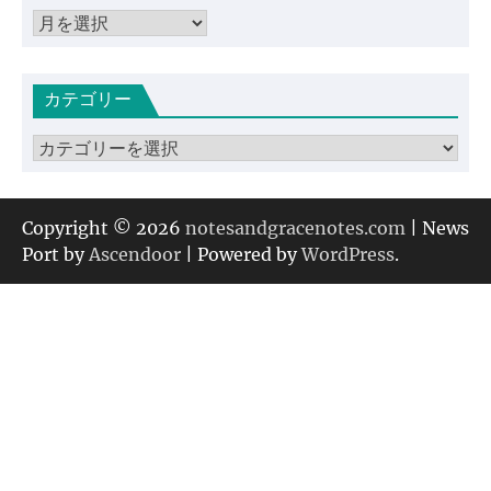
ア
ー
カ
カテゴリー
イ
ブ
カ
テ
ゴ
リ
Copyright © 2026
notesandgracenotes.com
| News
ー
Port by
Ascendoor
| Powered by
WordPress
.