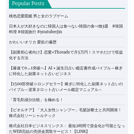
Popular Posts
桃色恋愛図鑑 男と女のラブゲーム
日本人が大好きなのに韓国人は食べない韓国の食べ物3選 #韓国
料理 #韓国旅行 #youtuberjin
かわいいオリカ 愛欲の遍歴
【副業初心者向け】恋愛×Threadsで月5万円！スマホだけで収益
化する方法
【爆速で0→1突破へ】AI × 誕生日占い鑑定書作成バイブル～稼ぎ
に特化した副業ネット占いビジネス
【1500部突破☆ロングセラー】稼ぎに特化した副業ネット占いの
バイブル～逆算タロット占いメール鑑定マニュアル～
「育毛剤成分比較」を極める！
【ビオルチア】「大人女性シャンプー」毛髪診断士と共同開発！
株式会社ソーシャルテック
株式会社日本ビジネスリンクス： 最短2時間で資金化が可能となっ
たWEB完結の売掛金買取サービス！【LINK】