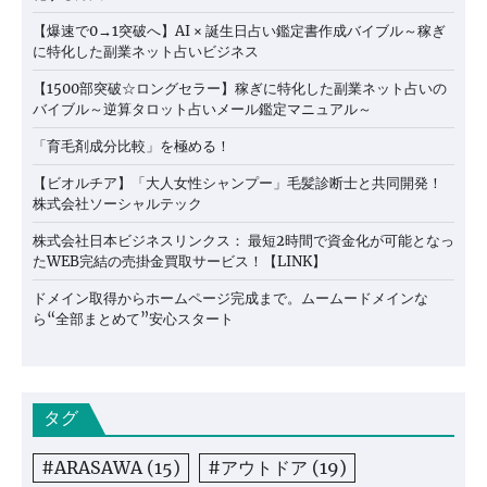
【爆速で0→1突破へ】AI × 誕生日占い鑑定書作成バイブル～稼ぎ
に特化した副業ネット占いビジネス
【1500部突破☆ロングセラー】稼ぎに特化した副業ネット占いの
バイブル～逆算タロット占いメール鑑定マニュアル～
「育毛剤成分比較」を極める！
【ビオルチア】「大人女性シャンプー」毛髪診断士と共同開発！
株式会社ソーシャルテック
株式会社日本ビジネスリンクス： 最短2時間で資金化が可能となっ
たWEB完結の売掛金買取サービス！【LINK】
ドメイン取得からホームページ完成まで。ムームードメインな
ら“全部まとめて”安心スタート
タグ
#ARASAWA
(15)
#アウトドア
(19)