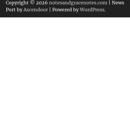
リ
Copyright © 2026
notesandgracenotes.com
| News
ー
Port by
Ascendoor
| Powered by
WordPress
.