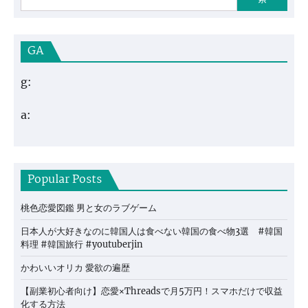
GA
g:
a:
Popular Posts
桃色恋愛図鑑 男と女のラブゲーム
日本人が大好きなのに韓国人は食べない韓国の食べ物3選 #韓国
料理 #韓国旅行 #youtuberjin
かわいいオリカ 愛欲の遍歴
【副業初心者向け】恋愛×Threadsで月5万円！スマホだけで収益
化する方法