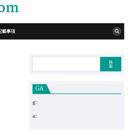
com
記載事項
検
索
GA
g:
a: