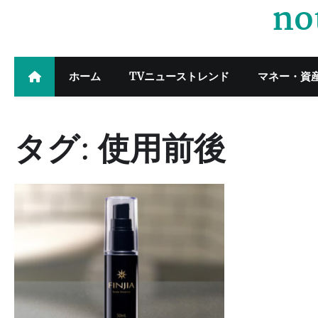
no
Skip
to
content
ホーム
TVニューストレンド
マネー・資
タグ:
使用前後