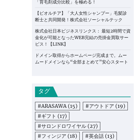
「育毛剤成分比較」を極める！
【ビオルチア】「大人女性シャンプー」毛髪診
断士と共同開発！株式会社ソーシャルテック
株式会社日本ビジネスリンクス： 最短2時間で資
金化が可能となったWEB完結の売掛金買取サー
ビス！【LINK】
ドメイン取得からホームページ完成まで。ムー
ムードメインなら“全部まとめて”安心スタート
タグ
#ARASAWA
(15)
#アウトドア
(19)
#ギフト
(17)
#サロンドロワイヤル
(27)
#フィンジア
(18)
#英会話
(13)