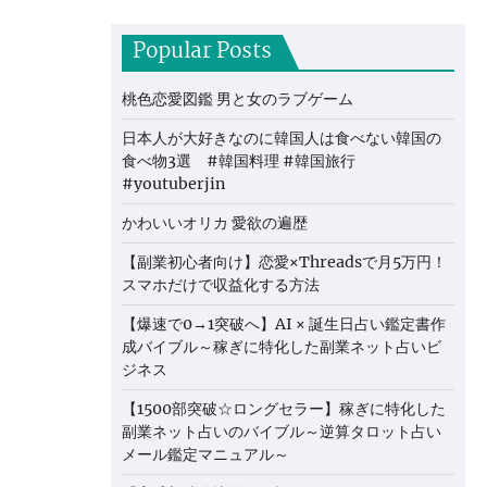
Popular Posts
桃色恋愛図鑑 男と女のラブゲーム
日本人が大好きなのに韓国人は食べない韓国の
食べ物3選 #韓国料理 #韓国旅行
#youtuberjin
かわいいオリカ 愛欲の遍歴
【副業初心者向け】恋愛×Threadsで月5万円！
スマホだけで収益化する方法
【爆速で0→1突破へ】AI × 誕生日占い鑑定書作
成バイブル～稼ぎに特化した副業ネット占いビ
ジネス
【1500部突破☆ロングセラー】稼ぎに特化した
副業ネット占いのバイブル～逆算タロット占い
メール鑑定マニュアル～