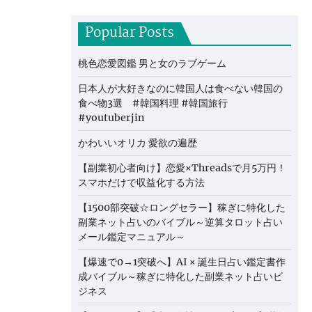
Popular Posts
桃色恋愛図鑑 男と女のラブゲーム
日本人が大好きなのに韓国人は食べない韓国の
食べ物3選 #韓国料理 #韓国旅行
#youtuberjin
かわいいオリカ 愛欲の遍歴
【副業初心者向け】恋愛×Threadsで月5万円！
スマホだけで収益化する方法
【1500部突破☆ロングセラー】稼ぎに特化した
副業ネット占いのバイブル～逆算タロット占い
メール鑑定マニュアル～
【爆速で0→1突破へ】AI × 誕生日占い鑑定書作
成バイブル～稼ぎに特化した副業ネット占いビ
ジネス