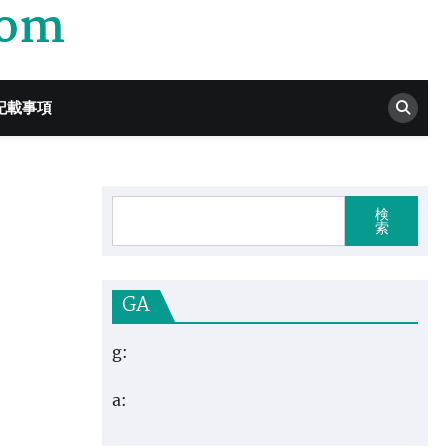
com
記載事項
検
索
GA
g:
a: