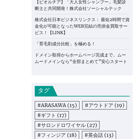
【ビオルチア】「大人女性シャンプー」毛髪診
断士と共同開発！株式会社ソーシャルテック
株式会社日本ビジネスリンクス： 最短2時間で資
金化が可能となったWEB完結の売掛金買取サー
ビス！【LINK】
「育毛剤成分比較」を極める！
ドメイン取得からホームページ完成まで。ムー
ムードメインなら“全部まとめて”安心スタート
タグ
#ARASAWA
(15)
#アウトドア
(19)
#ギフト
(17)
#サロンドロワイヤル
(27)
#フィンジア
(18)
#英会話
(13)