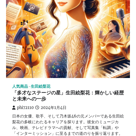
人気商品
生田絵梨花
「多才なステージの星」生田絵梨花：輝かしい経歴
と未来への一歩
phi72110
2024年1月4日
日本の女優、歌手、そして乃木坂46の元メンバーである生田絵
梨花の多岐にわたるキャリアを探ります。彼女のミュージカ
ル、映画、テレビドラマへの貢献、そして写真集「転調」や
「インターミッション」に至るまでの道のりを振り返ります。