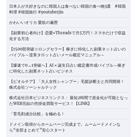
日本人が大好きなのに韓国人は食べない韓国の食べ物3選 #韓国
料理 #韓国旅行 #youtuberjin
かわいいオリカ 愛欲の遍歴
【副業初心者向け】恋愛×Threadsで月5万円！スマホだけで収益
化する方法
【1500部突破☆ロングセラー】稼ぎに特化した副業ネット占いの
バイブル～逆算タロット占いメール鑑定マニュアル～
【爆速で0→1突破へ】AI × 誕生日占い鑑定書作成バイブル～稼ぎ
に特化した副業ネット占いビジネス
【ビオルチア】「大人女性シャンプー」毛髪診断士と共同開発！
株式会社ソーシャルテック
株式会社日本ビジネスリンクス： 最短2時間で資金化が可能となっ
たWEB完結の売掛金買取サービス！【LINK】
「育毛剤成分比較」を極める！
ドメイン取得からホームページ完成まで。ムームードメインな
ら“全部まとめて”安心スタート