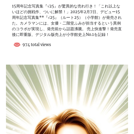
15周年記念写真集『√25』が驚異的な売れ行き！「これ以上な
いほどの挑戦作、ついに解禁！」2025年2月7日、デビュー15
周年記念写真集**『√25』（ルート25）（小学館）が発売され
た。カメラマンには、女優・二階堂ふみが担当するという異例
のコラボが実現し、発売前から話題沸騰。 売上快進撃！発売直
後に即重版、デジタル版売上が小学館史上No.1を記録！
974 total views