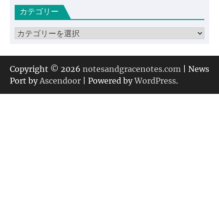
カ
カテゴリー
イ
ブ
カ
テ
ゴ
リ
Copyright © 2026
notesandgracenotes.com
| News
ー
Port by
Ascendoor
| Powered by
WordPress
.