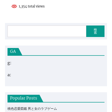
1,354 total views
検
索
GA
g:
a:
Popular Posts
桃色恋愛図鑑 男と女のラブゲーム