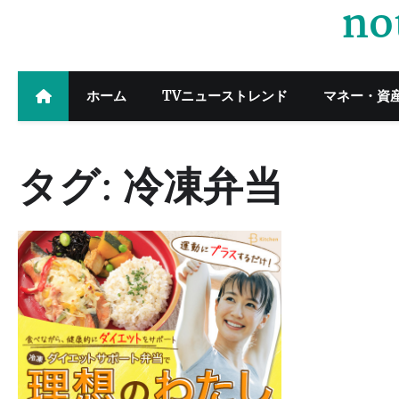
no
Skip
to
content
ホーム
TVニューストレンド
マネー・資
タグ:
冷凍弁当