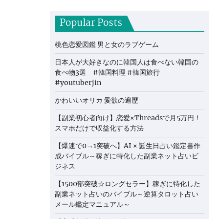
Popular Posts
桃色恋愛図鑑 男と女のラブゲーム
日本人が大好きなのに韓国人は食べない韓国の
食べ物3選 #韓国料理 #韓国旅行
#youtuberjin
かわいいオリカ 愛欲の遍歴
【副業初心者向け】恋愛×Threadsで月5万円！
スマホだけで収益化する方法
【爆速で0→1突破へ】AI × 誕生日占い鑑定書作
成バイブル～稼ぎに特化した副業ネット占いビ
ジネス
【1500部突破☆ロングセラー】稼ぎに特化した
副業ネット占いのバイブル～逆算タロット占い
メール鑑定マニュアル～