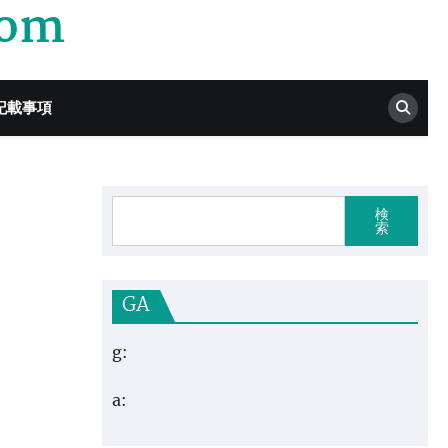
com
記載事項
検
索
GA
g:
a: