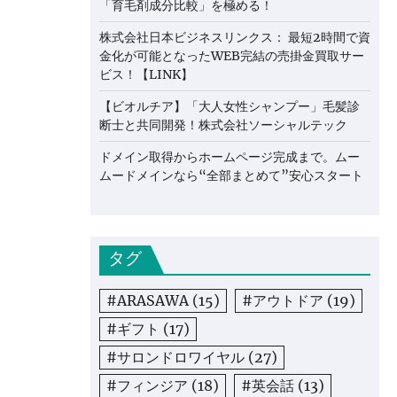
「育毛剤成分比較」を極める！
株式会社日本ビジネスリンクス： 最短2時間で資
金化が可能となったWEB完結の売掛金買取サー
ビス！【LINK】
【ビオルチア】「大人女性シャンプー」毛髪診
断士と共同開発！株式会社ソーシャルテック
ドメイン取得からホームページ完成まで。ムー
ムードメインなら“全部まとめて”安心スタート
タグ
#ARASAWA
(15)
#アウトドア
(19)
#ギフト
(17)
#サロンドロワイヤル
(27)
#フィンジア
(18)
#英会話
(13)