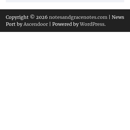
テ
ゴ
リ
Copyright © 2026
notesandgracenotes.com
| News
ー
Port by
Ascendoor
| Powered by
WordPress
.