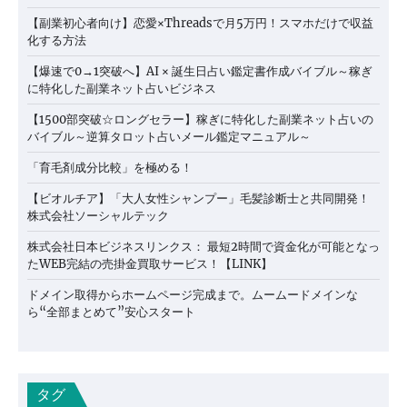
【副業初心者向け】恋愛×Threadsで月5万円！スマホだけで収益
化する方法
【爆速で0→1突破へ】AI × 誕生日占い鑑定書作成バイブル～稼ぎ
に特化した副業ネット占いビジネス
【1500部突破☆ロングセラー】稼ぎに特化した副業ネット占いの
バイブル～逆算タロット占いメール鑑定マニュアル～
「育毛剤成分比較」を極める！
【ビオルチア】「大人女性シャンプー」毛髪診断士と共同開発！
株式会社ソーシャルテック
株式会社日本ビジネスリンクス： 最短2時間で資金化が可能となっ
たWEB完結の売掛金買取サービス！【LINK】
ドメイン取得からホームページ完成まで。ムームードメインな
ら“全部まとめて”安心スタート
タグ