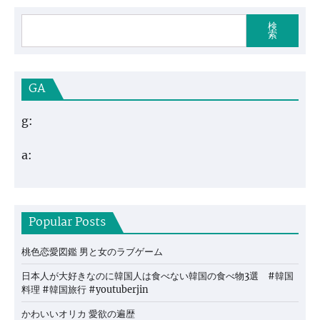
検
索
GA
g:
a:
Popular Posts
桃色恋愛図鑑 男と女のラブゲーム
日本人が大好きなのに韓国人は食べない韓国の食べ物3選 #韓国
料理 #韓国旅行 #youtuberjin
かわいいオリカ 愛欲の遍歴